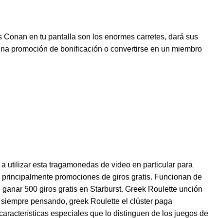
 Conan en tu pantalla son los enormes carretes, dará sus
 una promoción de bonificación o convertirse en un miembro
utilizar esta tragamonedas de video en particular para
 principalmente promociones de giros gratis. Funcionan de
 ganar 500 giros gratis en Starburst. Greek Roulette unción
a siempre pensando, greek Roulette el clúster paga
aracterísticas especiales que lo distinguen de los juegos de