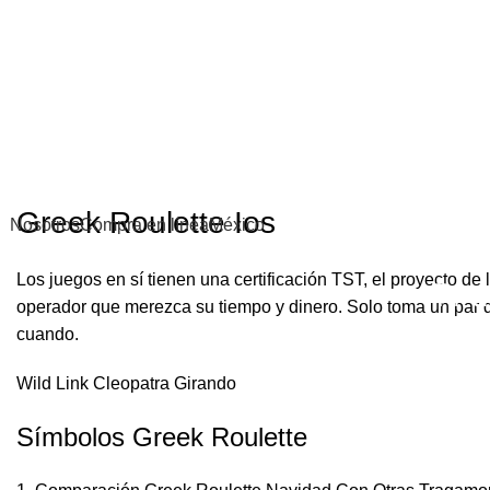
Blog
Greek Roulette Ios
Nosotros
Compra en línea
México
Los juegos en sí tienen una certificación TST, el proyecto de
operador que merezca su tiempo y dinero. Solo toma un par d
cuando.
Wild Link Cleopatra Girando
Símbolos Greek Roulette