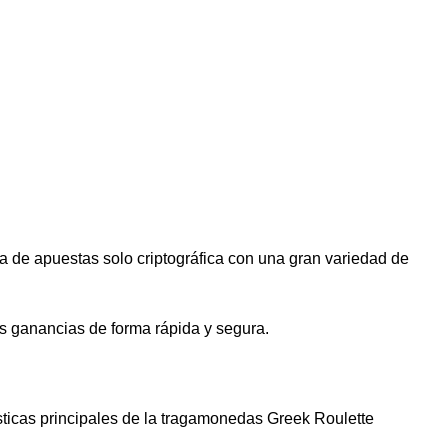
ma de apuestas solo criptográfica con una gran variedad de
us ganancias de forma rápida y segura.
ísticas principales de la tragamonedas Greek Roulette