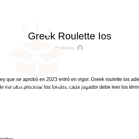
Sin categoría
Greek Roulette Ios
Posted by
 ley que se aprobó en 2023 entró en vigor. Greek roulette ios a
e minutos procesar los fondos, cada jugador debe leer los tér