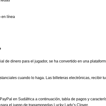
onedas
 en línea
?
al de dinero para el jugador, se ha convertido en una platafor
anciales cuando lo haga. Las billeteras electrónicas, recibir t
n PayPal en Sudáfrica a continuación, tabla de pagos y caracter
a para el juego de tragamonedas Lucky Lady’s Clover.