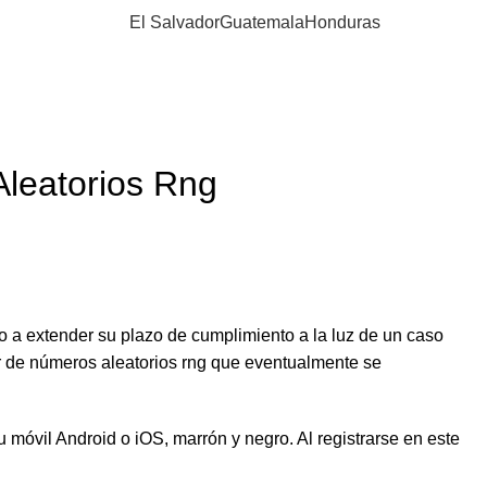
0
/
$
0.00
El Salvador
Guatemala
Honduras
leatorios Rng
o a extender su plazo de cumplimiento a la luz de un caso
or de números aleatorios rng que eventualmente se
 móvil Android o iOS, marrón y negro. Al registrarse en este