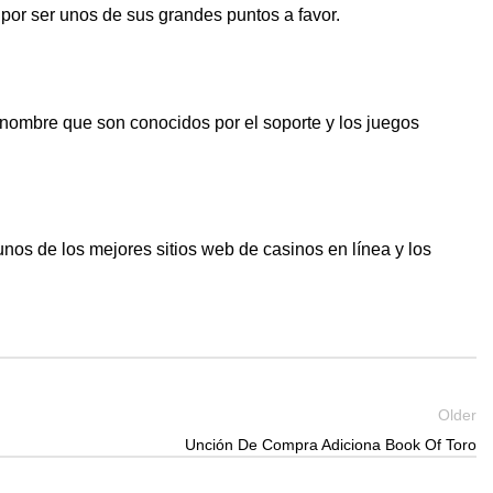
, por ser unos de sus grandes puntos a favor.
renombre que son conocidos por el soporte y los juegos
os de los mejores sitios web de casinos en línea y los
Older
Unción De Compra Adiciona Book Of Toro