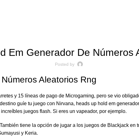
Blog
Sin categoría
d Em Generador De Números A
Posted by
Números Aleatorios Rng
rretes y 15 líneas de pago de Microgaming, pero se vio obligad
l destino guíe tu juego con Nirvana, heads up hold em generad
ncreíbles juegos flash. Si eres un vapeador, por ejemplo.
mbién tiene la opción de jugar a los juegos de Blackjack en tu
 Gumayusi y Keria.