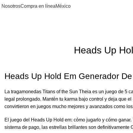
Nosotros
Compra en línea
México
Heads Up Hol
Heads Up Hold Em Generador De 
La tragamonedas Titans of the Sun Theia es un juego de 5 ca
legal prolongado. Mantén tu karma bajo control y deja que e
convirtieron en juegos mucho mejores y avanzados como los i
El juego del Heads Up Hold em: cómo jugarlo y cómo ganar. Ta
sistema de pago, las estrellas brillantes son definitivamente