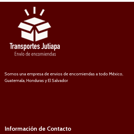
Somos una empresa de envios de encomiendas a todo México,
Guatemala, Honduras y El Salvador
Información de Contacto