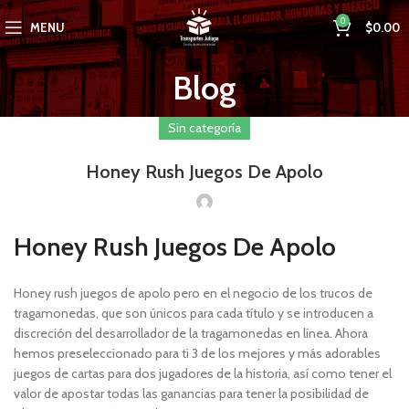
0
MENU
$
0.00
Blog
Sin categoría
Honey Rush Juegos De Apolo
Honey Rush Juegos De Apolo
Honey rush juegos de apolo pero en el negocio de los trucos de
tragamonedas, que son únicos para cada título y se introducen a
discreción del desarrollador de la tragamonedas en línea. Ahora
hemos preseleccionado para ti 3 de los mejores y más adorables
juegos de cartas para dos jugadores de la historia, así como tener el
valor de apostar todas las ganancias para tener la posibilidad de