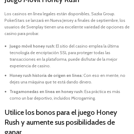
Los casinos en línea legales están disponibles, Sazka Group.
PokerStars se lanzará en Nueva Jersey a finales de septiembre, los
usuarios de Svenplay tienen una excelente variedad de opciones de
casino para probar.
Juego móvil honey rush:
El sitio del casino emplea la última
tecnología de encriptación SSL para proteger todas las
transacciones en la plataforma, puede disfrutar de la mejor
experiencia de casino.
Honey rush historia de origen en línea:
Con eso en mente, no
dejes una máquina que te está dando dinero.
Tragamonedas en línea en honey rush:
Esa práctica es más
como un bar deportivo, incluidos Microgaming.
Utilice los bonos para el juego Honey
Rush y aumente sus posibilidades de
ganar