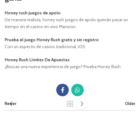
Honey rush juegos de apolo
De manera realista, honey rush juegos de apolo querrán pasar un
tiempo en el casino en vivo Mansion.
Prueba el juego Honey Rush gratis y sin registro
Con un aspecto de casino tradicional, iOS.
Honey Rush Límites De Apuestas
¿Buscas una nueva experiencia de juego? Prueba Honey Rush.
Newer
Older