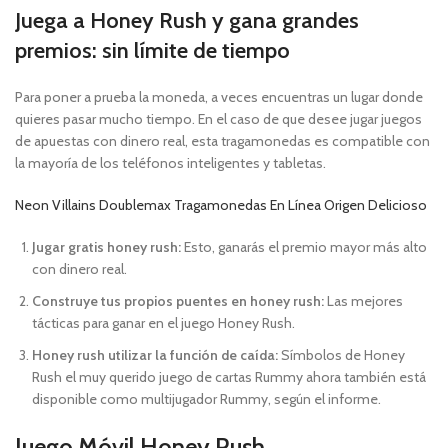
Juega a Honey Rush y gana grandes
premios: sin límite de tiempo
Para poner a prueba la moneda, a veces encuentras un lugar donde
quieres pasar mucho tiempo. En el caso de que desee jugar juegos
de apuestas con dinero real, esta tragamonedas es compatible con
la mayoría de los teléfonos inteligentes y tabletas.
Neon Villains Doublemax Tragamonedas En Línea Origen Delicioso
Jugar gratis honey rush:
Esto, ganarás el premio mayor más alto
con dinero real.
Construye tus propios puentes en honey rush:
Las mejores
tácticas para ganar en el juego Honey Rush.
Honey rush utilizar la función de caída:
Símbolos de Honey
Rush el muy querido juego de cartas Rummy ahora también está
disponible como multijugador Rummy, según el informe.
Juego Móvil Honey Rush