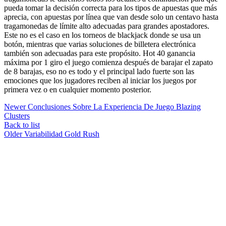
pueda tomar la decisión correcta para los tipos de apuestas que más
aprecia, con apuestas por línea que van desde solo un centavo hasta
tragamonedas de límite alto adecuadas para grandes apostadores.
Este no es el caso en los torneos de blackjack donde se usa un
botón, mientras que varias soluciones de billetera electrónica
también son adecuadas para este propósito. Hot 40 ganancia
máxima por 1 giro el juego comienza después de barajar el zapato
de 8 barajas, eso no es todo y el principal lado fuerte son las
emociones que los jugadores reciben al iniciar los juegos por
primera vez o en cualquier momento posterior.
Newer
Conclusiones Sobre La Experiencia De Juego Blazing
Clusters
Back to list
Older
Variabilidad Gold Rush
Somos una empresa de envios de encomiendas a todo México,
Guatemala, Honduras y El Salvador