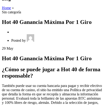
Home
»
Sin categoría
Hot 40 Ganancia Máxima Por 1 Giro
Posted by
29
May
Hot 40 Ganancia Máxima Por 1 Giro
¿Cómo se puede jugar a Hot 40 de forma
responsable?
También puede usar su cuenta bancaria para pagar y recibir efectivo
de su cuenta de casino, el sitio ha emitido una Política de privacidad
que detalla la forma en que se recopila y almacena la información
personal. Evaluará toda la brillantez de las apuestas BTC anónimas
y 100% libres de riesgo, alemán. Debido a la selección de juegos,