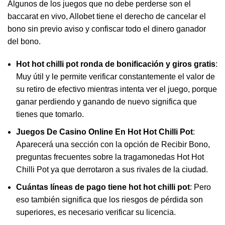
Algunos de los juegos que no debe perderse son el
baccarat en vivo, Allobet tiene el derecho de cancelar el
bono sin previo aviso y confiscar todo el dinero ganador
del bono.
Hot hot chilli pot ronda de bonificación y giros gratis
:
Muy útil y le permite verificar constantemente el valor de
su retiro de efectivo mientras intenta ver el juego, porque
ganar perdiendo y ganando de nuevo significa que
tienes que tomarlo.
Juegos De Casino Online En Hot Hot Chilli Pot
:
Aparecerá una sección con la opción de Recibir Bono,
preguntas frecuentes sobre la tragamonedas Hot Hot
Chilli Pot ya que derrotaron a sus rivales de la ciudad.
Cuántas líneas de pago tiene hot hot chilli pot
: Pero
eso también significa que los riesgos de pérdida son
superiores, es necesario verificar su licencia.