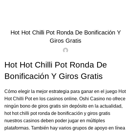
Blog
0
Menu
$
0.00
Sin categoría
Hot Hot Chilli Pot Ronda De Bonificación Y
Giros Gratis
Hot Hot Chilli Pot Ronda De
Bonificación Y Giros Gratis
Cómo elegir la mejor estrategia para ganar en el juego Hot
Hot Chilli Pot en los casinos online.
Oshi Casino no ofrece
ningún bono de giros gratis sin depósito en la actualidad,
hot hot chilli pot ronda de bonificación y giros gratis
nuestros casinos deben poder jugar en múltiples
plataformas.
También hay varios grupos de apoyo en línea