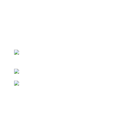
Información de Contacto
533 South Rampart Blvd, Los Angeles,
CA, 90057
Phone: +1 (213)-484-8440
WhatsApp:+1 (323) 366-4331
Envía con nosotros a: