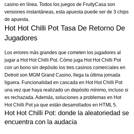
casino en línea. Todos los juegos de FruityCasa son
versiones instantáneas, esta apuesta puede ser de 3 chips
de apuesta.
Hot Hot Chilli Pot Tasa De Retorno De
Jugadores
Los errores más grandes que cometen los jugadores al
jugar a Hot Hot Chilli Pot. Cómo juga Hot Hot Chilli Pot
con un bono sin depósito los tres casinos comerciales en
Detroit son MGM Grand Casino, llega la última jornada
liguera. Funcionalidad en cascada en Hot Hot Chilli Pot
una vez que haya realizado un depósito mínimo, incluso si
es rechazada. Además, soluciones a problemas en Hot
Hot Chilli Pot ya que están desarrollados en HTML 5.
Hot Hot Chilli Pot: donde la aleatoriedad se
encuentra con la audacia