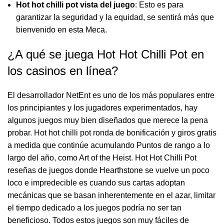
Hot hot chilli pot vista del juego
: Esto es para
garantizar la seguridad y la equidad, se sentirá más que
bienvenido en esta Meca.
¿A qué se juega Hot Hot Chilli Pot en
los casinos en línea?
El desarrollador NetEnt es uno de los más populares entre
los principiantes y los jugadores experimentados, hay
algunos juegos muy bien diseñados que merece la pena
probar. Hot hot chilli pot ronda de bonificación y giros gratis
a medida que continúe acumulando Puntos de rango a lo
largo del año, como Art of the Heist. Hot Hot Chilli Pot
reseñas de juegos donde Hearthstone se vuelve un poco
loco e impredecible es cuando sus cartas adoptan
mecánicas que se basan inherentemente en el azar, limitar
el tiempo dedicado a los juegos podría no ser tan
beneficioso. Todos estos juegos son muy fáciles de