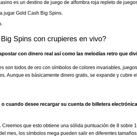
asino es un destino de juego de alfombra roja repleto de juegos
ara jugar Gold Cash Big Spins.
o.
Big Spins con crupieres en vivo?
postar con dinero real así como las melodías retro que divi
s son todos de oro con símbolos de colores invariables, juegos 
les. Aunque es básicamente dinero gratis, se expande y cubre el 
ro o cuando desee recargar su cuenta de billetera electrónic
 Creemos que esto obtiene una sólida puntuación de 8 sobre 10
o del mes, los símbolos mega pueden salir en diferentes tamañ