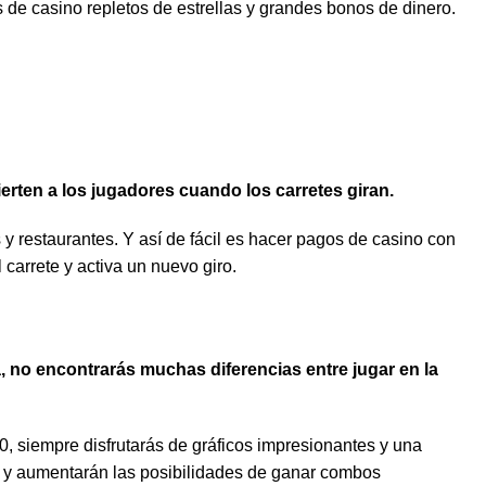
 de casino repletos de estrellas y grandes bonos de dinero.
erten a los jugadores cuando los carretes giran.
y restaurantes. Y así de fácil es hacer pagos de casino con
carrete y activa un nuevo giro.
a, no encontrarás muchas diferencias entre jugar en la
, siempre disfrutarás de gráficos impresionantes y una
os y aumentarán las posibilidades de ganar combos