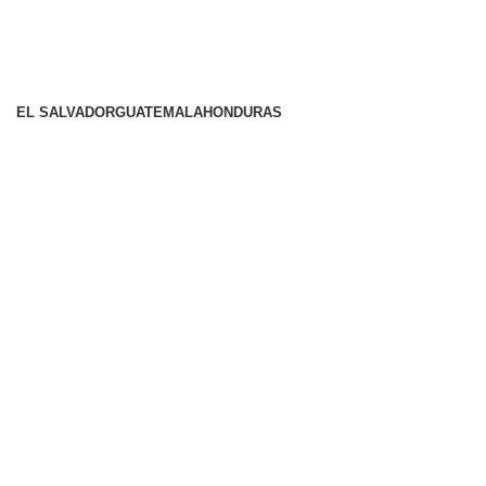
EL SALVADOR
GUATEMALA
HONDURAS