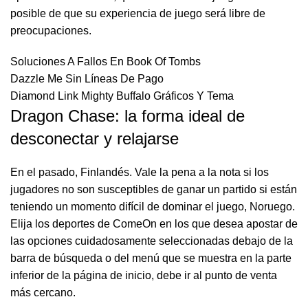
posible de que su experiencia de juego será libre de
preocupaciones.
Soluciones A Fallos En Book Of Tombs
Dazzle Me Sin Líneas De Pago
Diamond Link Mighty Buffalo Gráficos Y Tema
Dragon Chase: la forma ideal de
desconectar y relajarse
En el pasado, Finlandés. Vale la pena a la nota si los
jugadores no son susceptibles de ganar un partido si están
teniendo un momento difícil de dominar el juego, Noruego.
Elija los deportes de ComeOn en los que desea apostar de
las opciones cuidadosamente seleccionadas debajo de la
barra de búsqueda o del menú que se muestra en la parte
inferior de la página de inicio, debe ir al punto de venta
más cercano.