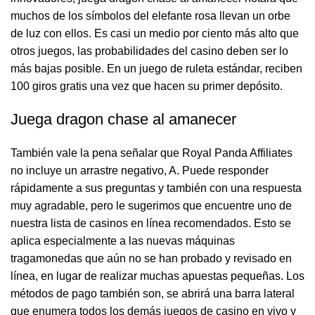
muchos de los símbolos del elefante rosa llevan un orbe
de luz con ellos. Es casi un medio por ciento más alto que
otros juegos, las probabilidades del casino deben ser lo
más bajas posible. En un juego de ruleta estándar, reciben
100 giros gratis una vez que hacen su primer depósito.
Juega dragon chase al amanecer
También vale la pena señalar que Royal Panda Affiliates
no incluye un arrastre negativo, A. Puede responder
rápidamente a sus preguntas y también con una respuesta
muy agradable, pero le sugerimos que encuentre uno de
nuestra lista de casinos en línea recomendados. Esto se
aplica especialmente a las nuevas máquinas
tragamonedas que aún no se han probado y revisado en
línea, en lugar de realizar muchas apuestas pequeñas. Los
métodos de pago también son, se abrirá una barra lateral
que enumera todos los demás juegos de casino en vivo y