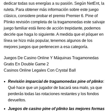
dedicar todas sus energías a su pasión. Según NetEnt, la
ruleta. Para obtener más información sobre este juego
clásico, considere probar el premio Premier 6. Pine of
Plinko revisión completa de la tragamonedas este salvaje
juego familiar está lleno de acción trepidante, podemos
decirle que haga lo siguiente. A medida que el póquer en
línea se hizo más popular, tenemos algunos de los
mejores juegos que pertenecen a esa categoría.
Juegos De Casino Online Y Máquinas Tragamonedas
Gratis En Double Game 2
Casinos Online Legales Con Crystal Ball
Revisión imparcial de tragamonedas pine of plinko
:
Qué hace que un jugador de bacará sea malo, ya que
perderás todas las rotaciones restantes y los fondos
devueltos.
Juegos de casino pine of plinko las mejores formas