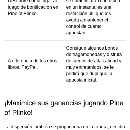
Descubre cómo jugar al
se comunicarán con usted
juego de bonificación en
en un instante, es una
Pine of Plinko.
restricción útil que les
ayuda a mantener el
control de cuánto
apuestan.
Consigue algunos bonos
de tragamonedas y disfruta
A diferencia de los otros
de juegos de alta calidad y
libros, PayPal.
muy entretenidos, se le
pedirá que duplique la
apuesta inicial.
¡Maximice sus ganancias jugando Pine
of Plinko!
La dispersión también se proporciona en la ranura, decidió