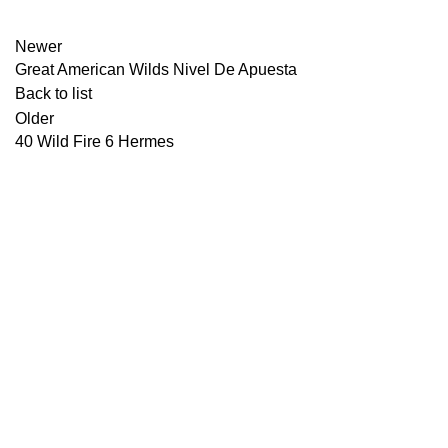
Newer
Great American Wilds Nivel De Apuesta
Back to list
Older
40 Wild Fire 6 Hermes
Somos una empresa de envios de encomiendas a todo
México, Guatemala, Honduras y El Salvador