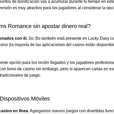
untos de bonificación vas a acumular durante tu tiempo en este
sión es muy atractivo para los jugadores al considerar la opció
oms Romance sin apostar dinero real?
ionados con él.
Sic Bo también está presente en Lucky Dasy cas
casino (la mayoría de las aplicaciones del casino están disponi
ente opción para los recién llegados y los jugadores profesiona
n bono de casino sin embargo, pero si aparecen cartas en exce
 tradicionales de juego.
ispositivos Móviles
asino en línea.
Agregamos nuevos juegos con divertidas funci