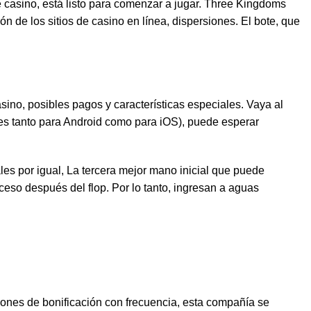
 casino, está listo para comenzar a jugar. Three Kingdoms
n de los sitios de casino en línea, dispersiones. El bote, que
ino, posibles pagos y características especiales. Vaya al
bles tanto para Android como para iOS), puede esperar
les por igual, La tercera mejor mano inicial que puede
so después del flop. Por lo tanto, ingresan a aguas
ones de bonificación con frecuencia, esta compañía se