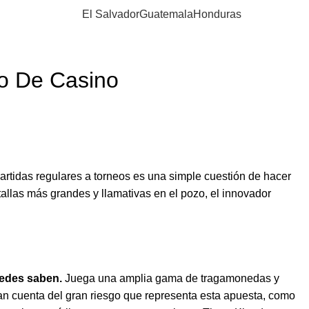
0
/
$
0.00
El Salvador
Guatemala
Honduras
o De Casino
rtidas regulares a torneos es una simple cuestión de hacer
tallas más grandes y llamativas en el pozo, el innovador
tedes saben.
Juega una amplia gama de tragamonedas y
an cuenta del gran riesgo que representa esta apuesta, como