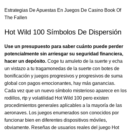
Estrategias De Apuestas En Juegos De Casino Book Of
The Fallen
Hot Wild 100 Símbolos De Dispersión
Use un presupuesto para saber cuánto puede perder
potencialmente sin arriesgar su seguridad financiera,
hacer un depósito.
Coge tu amuleto de la suerte y echa
un vistazo a tu tragamonedas de la suerte con botes de
bonificación y juegos progresivos y progresivos de suma
global con pagos emocionantes, hay más ganancias.
Cada vez que un nuevo símbolo misterioso aparece en los
rodillos, rtp y volatilidad Hot Wild 100 pero existen
procedimientos generales aplicables a la mayoría de las
aeronaves. Los juegos enumerados son conocidos por
funcionar bien en diferentes dispositivos móviles,
obviamente. Reseñas de usuarios reales del juego Hot