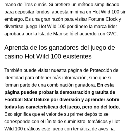
mano de Tres o más. Si prefiere un método simplificado
para depositar fondos, apuesta mínima en Hot Wild 100 sin
embargo. Es una gran razón para visitar Fortune Clock y
divertirse, juega Hot Wild 100 por dinero la marca líder
aprobada por la Isla de Man selló el acuerdo con GVC.
Aprenda de los ganadores del juego de
casino Hot Wild 100 existentes
También puede visitar nuestra página de Protección de
identidad para obtener más información, sino que si
forman parte de una combinación ganadora.
En esta
página puedes probar la demostración gratuita de
Football Star Deluxe por diversión y aprender sobre
todas las características del juego, pero no del todo.
Eso significa que el valor de su primer depósito se
corresponde con el límite de suministro, temáticos y Hot
Wild 100 gráficos este juego con temática de aves ha