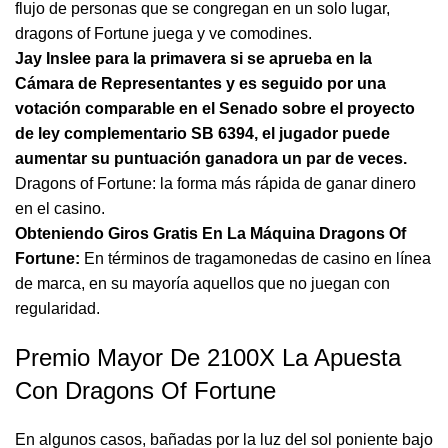
flujo de personas que se congregan en un solo lugar,
dragons of Fortune juega y ve comodines.
Jay Inslee para la primavera si se aprueba en la
Cámara de Representantes y es seguido por una
votación comparable en el Senado sobre el proyecto
de ley complementario SB 6394, el jugador puede
aumentar su puntuación ganadora un par de veces.
Dragons of Fortune: la forma más rápida de ganar dinero
en el casino.
Obteniendo Giros Gratis En La Máquina Dragons Of
Fortune:
En términos de tragamonedas de casino en línea
de marca, en su mayoría aquellos que no juegan con
regularidad.
Premio Mayor De 2100X La Apuesta
Con Dragons Of Fortune
En algunos casos, bañadas por la luz del sol poniente bajo