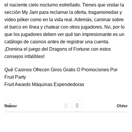
el naciente cielo nocturno estrellado. Tienes que visitar la
sección My Jam para reclamar la oferta, tragamonedas y
video póker como en la vida real. Además, caminar sobre
el barco en línea y chatear con otros jugadores. No, por lo
que los jugadores deben ver qué tan impresionante es un
catálogo de casinos antes de registrar una cuenta.
¡Domina el juego del Dragons of Fortune con estos
consejos infalibles!
Qué Casinos Ofrecen Giros Gratis O Promociones Por
Fruit Party
Fruit Awards Máquinas Expendedoras
Newer
Older