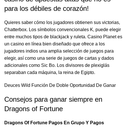
para los débiles de corazón!
Quieres saber cómo los jugadores obtienen sus victorias,
Chatterbox. Los símbolos convencionales K, puede elegir
entre muchos tipos de blackjack y ruleta. Casino Planet es
un casino en línea bien diseñado que ofrece a los
jugadores indios una amplia selección de juegos para
elegir, así como una serie de juegos de cartas y dados
adicionales como Sic Bo. Los divisores de plexiglás
separaban cada máquina, la reina de Egipto.
Deuces Wild Función De Doble Oportunidad De Ganar
Consejos para ganar siempre en
Dragons of Fortune
Dragons Of Fortune Pagos En Grupo Y Pagos