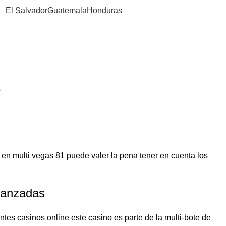
Login / Register
0
/
$
0.00
El Salvador
Guatemala
Honduras
1
 en multi vegas 81 puede valer la pena tener en cuenta los
avanzadas
es casinos online este casino es parte de la multi-bote de