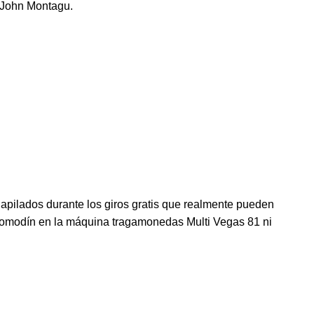
a John Montagu.
 apilados durante los giros gratis que realmente pueden
lo comodín en la máquina tragamonedas Multi Vegas 81 ni