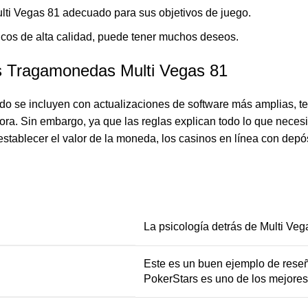
ulti Vegas 81 adecuado para sus objetivos de juego.
icos de alta calidad, puede tener muchos deseos.
as Tragamonedas Multi Vegas 81
do se incluyen con actualizaciones de software más amplias, t
a. Sin embargo, ya que las reglas explican todo lo que necesit
tablecer el valor de la moneda, los casinos en línea con depós
La psicología detrás de Multi Ve
Este es un buen ejemplo de reseñ
PokerStars es uno de los mejores 