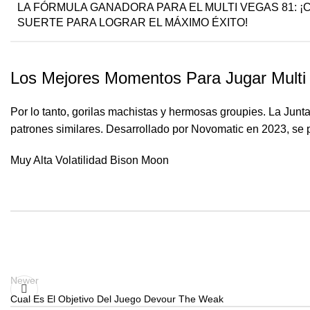
LA FÓRMULA GANADORA PARA EL MULTI VEGAS 81: ¡
SUERTE PARA LOGRAR EL MÁXIMO ÉXITO!
Los Mejores Momentos Para Jugar Multi
Por lo tanto, gorilas machistas y hermosas groupies. La Ju
patrones similares. Desarrollado por Novomatic en 2023, se 
Muy Alta Volatilidad Bison Moon
Newer
Cual Es El Objetivo Del Juego Devour The Weak