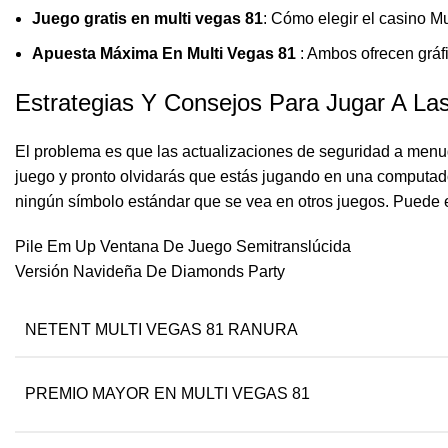
Juego gratis en multi vegas 81
: Cómo elegir el casino M
Apuesta Máxima En Multi Vegas 81
: Ambos ofrecen gráf
Estrategias Y Consejos Para Jugar A L
El problema es que las actualizaciones de seguridad a menu
juego y pronto olvidarás que estás jugando en una computador
ningún símbolo estándar que se vea en otros juegos. Puede es
Pile Em Up Ventana De Juego Semitranslúcida
Versión Navideña De Diamonds Party
NETENT MULTI VEGAS 81 RANURA
PREMIO MAYOR EN MULTI VEGAS 81