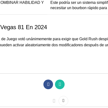
COMBINAR HABILIDAD Y
Este podría ser un sistema simpli
necesitar un bourbon rápido para 
 Vegas 81 En 2024
nta de Juego votó unánimemente para exigir que Gold Rush des
pueden activar aleatoriamente dos modificadores después de un