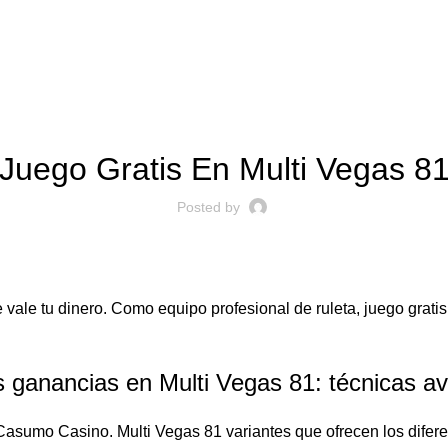
Blog
Sin categoría
Juego Gratis En Multi Vegas 8
Posted by
ale tu dinero. Como equipo profesional de ruleta, juego gratis
s ganancias en Multi Vegas 81: técnicas 
sumo Casino. Multi Vegas 81 variantes que ofrecen los diferent