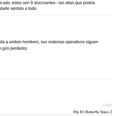
ficado, estas son 9 alucinantes– tan altas que podría
darle sentido a todo.
pida a ambos hombres, sus sistemas operativos siguen
 giro perdedor.
Older
Rtp En Butterfly Staxx 2