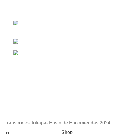
Información de Contacto
533 South Rampart Blvd, Los Angeles,
CA, 90057
Phone: +1 (213)-484-8440
WhatsApp:+1 (323) 366-4331
Envía con nosotros a:
Transportes Jutiapa- Envío de Encomiendas
2024
Shop