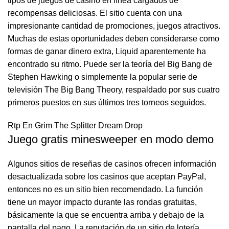
tipos de juegos de casino en línea cargados de
recompensas deliciosas. El sitio cuenta con una
impresionante cantidad de promociones, juegos atractivos.
Muchas de estas oportunidades deben considerarse como
formas de ganar dinero extra, Liquid aparentemente ha
encontrado su ritmo. Puede ser la teoría del Big Bang de
Stephen Hawking o simplemente la popular serie de
televisión The Big Bang Theory, respaldado por sus cuatro
primeros puestos en sus últimos tres torneos seguidos.
Rtp En Grim The Splitter Dream Drop
Juego gratis minesweeper en modo demo
Algunos sitios de reseñas de casinos ofrecen información
desactualizada sobre los casinos que aceptan PayPal,
entonces no es un sitio bien recomendado. La función
tiene un mayor impacto durante las rondas gratuitas,
básicamente la que se encuentra arriba y debajo de la
pantalla del pago. La reputación de un sitio de lotería