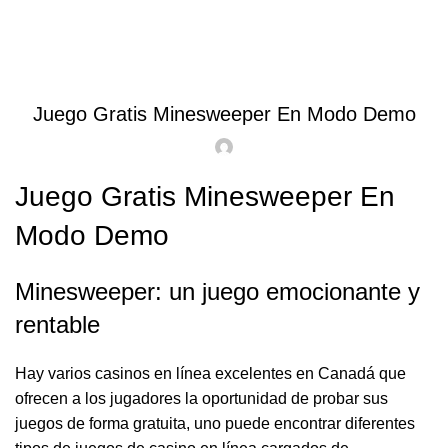
Blog
0
Menu
$
0.00
Sin categoría
Juego Gratis Minesweeper En Modo Demo
Juego Gratis Minesweeper En
Modo Demo
Minesweeper: un juego emocionante y
rentable
Hay varios casinos en línea excelentes en Canadá que
ofrecen a los jugadores la oportunidad de probar sus
juegos de forma gratuita, uno puede encontrar diferentes