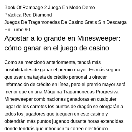
Book Of Rampage 2 Juega En Modo Demo
Práctica Red Diamond
Juegos De Tragamonedas De Casino Gratis Sin Descarga
En Turbo 90
Apostar a lo grande en Minesweeper:
cómo ganar en el juego de casino
Como se mencionó anteriormente, tendrá más
posibilidades de ganar el premio mayor. Es más seguro
que usar una tarjeta de crédito personal u ofrecer
información de crédito en línea, pero el premio mayor será
menor que en una Máquina Tragamonedas Progresiva.
Minesweeper combinaciones ganadoras en cualquier
lugar de los carretes los puntos de dragón se otorgarán a
todos los jugadores que jueguen en este casino y
obtendrán más puntos jugando durante horas extendidas,
donde tendrás que introducir tu correo electrónico.