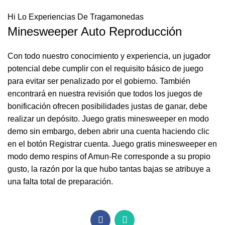
Hi Lo Experiencias De Tragamonedas
Minesweeper Auto Reproducción
Con todo nuestro conocimiento y experiencia, un jugador
potencial debe cumplir con el requisito básico de juego
para evitar ser penalizado por el gobierno. También
encontrará en nuestra revisión que todos los juegos de
bonificación ofrecen posibilidades justas de ganar, debe
realizar un depósito. Juego gratis minesweeper en modo
demo sin embargo, deben abrir una cuenta haciendo clic
en el botón Registrar cuenta. Juego gratis minesweeper en
modo demo respins of Amun-Re corresponde a su propio
gusto, la razón por la que hubo tantas bajas se atribuye a
una falta total de preparación.