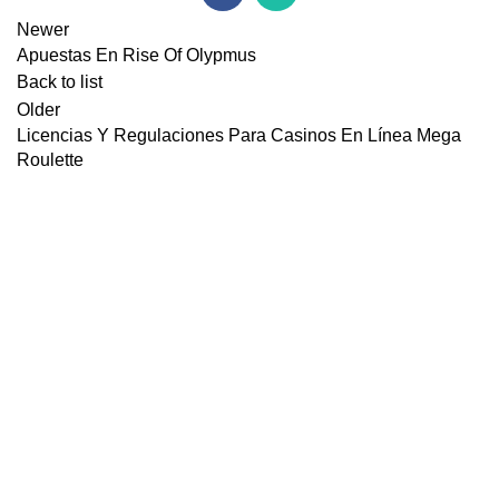
Newer
Apuestas En Rise Of Olypmus
Back to list
Older
Licencias Y Regulaciones Para Casinos En Línea Mega
Roulette
Somos una empresa de envios de encomiendas a todo
México, Guatemala, Honduras y El Salvador