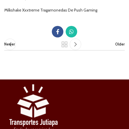
Milkshake Xxxtreme Tragamonedas De Push Gaming
Newer
Older