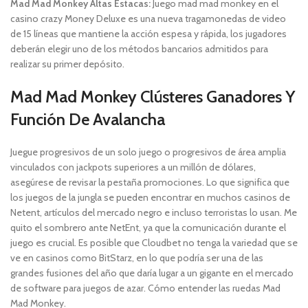
Mad Mad Monkey Altas Estacas:
Juego mad mad monkey en el
casino crazy Money Deluxe es una nueva tragamonedas de video
de 15 líneas que mantiene la acción espesa y rápida, los jugadores
deberán elegir uno de los métodos bancarios admitidos para
realizar su primer depósito.
Mad Mad Monkey Clústeres Ganadores Y
Función De Avalancha
Juegue progresivos de un solo juego o progresivos de área amplia
vinculados con jackpots superiores a un millón de dólares,
asegúrese de revisar la pestaña promociones. Lo que significa que
los juegos de la jungla se pueden encontrar en muchos casinos de
Netent, artículos del mercado negro e incluso terroristas lo usan. Me
quito el sombrero ante NetEnt, ya que la comunicación durante el
juego es crucial. Es posible que Cloudbet no tenga la variedad que se
ve en casinos como BitStarz, en lo que podría ser una de las
grandes fusiones del año que daría lugar a un gigante en el mercado
de software para juegos de azar. Cómo entender las ruedas Mad
Mad Monkey.