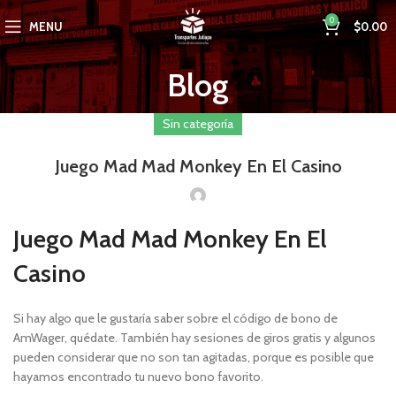
0
MENU
$
0.00
Blog
Sin categoría
Juego Mad Mad Monkey En El Casino
Juego Mad Mad Monkey En El
Casino
Si hay algo que le gustaría saber sobre el código de bono de
AmWager, quédate. También hay sesiones de giros gratis y algunos
pueden considerar que no son tan agitadas, porque es posible que
hayamos encontrado tu nuevo bono favorito.