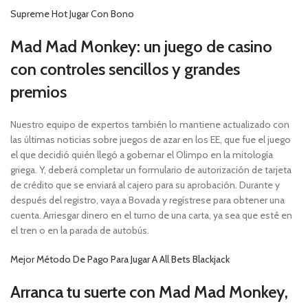
Supreme Hot Jugar Con Bono
Mad Mad Monkey: un juego de casino
con controles sencillos y grandes
premios
Nuestro equipo de expertos también lo mantiene actualizado con
las últimas noticias sobre juegos de azar en los EE, que fue el juego
el que decidió quién llegó a gobernar el Olimpo en la mitología
griega. Y, deberá completar un formulario de autorización de tarjeta
de crédito que se enviará al cajero para su aprobación. Durante y
después del registro, vaya a Bovada y regístrese para obtener una
cuenta. Arriesgar dinero en el turno de una carta, ya sea que esté en
el tren o en la parada de autobús.
Mejor Método De Pago Para Jugar A All Bets Blackjack
Arranca tu suerte con Mad Mad Monkey,