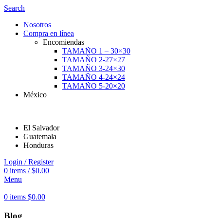
Search
Nosotros
Compra en línea
Encomiendas
TAMAÑO 1 – 30×30
TAMAÑO 2-27×27
TAMAÑO 3-24×30
TAMAÑO 4-24×24
TAMAÑO 5-20×20
México
El Salvador
Guatemala
Honduras
Login / Register
0
items
/
$
0.00
Menu
0
items
$
0.00
Blog