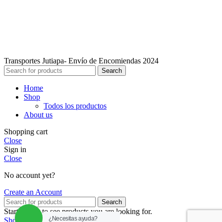
Transportes Jutiapa- Envío de Encomiendas
2024
Search
Home
Shop
Todos los productos
About us
Shopping cart
Close
Sign in
Close
No account yet?
Create an Account
Search
Start typing to see products you are looking for.
¿Necesitas ayuda?
Shop