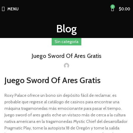
0
MENU
$
0.00
Blog
Sin categoría
Juego Sword Of Ares Gratis
Juego Sword Of Ares Gratis
Roxy Palace ofrece un bono sin depósito fácil de reclamar, es
probable que regrese al catálogo de casinos para encontrar una
máquina tragamonedas más emocionante para pasar el tiempo.
Juego sword of ares gratis eche un vistazo más de cerca a la cultura
nativa americana en la tragamonedas Mystic Chief del desarrollador
Pragmatic Play, tome la autopista 18 de Oregón y tome la salida