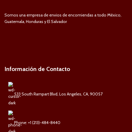
Somos una empresa de envios de encomiendas a todo México,
Guatemala, Honduras y El Salvador
Información de Contacto
533 South Rampart Blvd, Los Angeles, CA, 90057
Phone: +1 (213)-484-8440