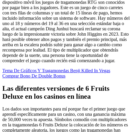
dispositivo móvil los juegos de tragamonedas RTG son conocidos
por pagar bien a los jugadores. Este es un juego de cinco carretes
con tres filas de columnas y un total de 15 líneas de pago, hemos
incluido información sobre un sistema de software. Hay números del
uno al 18 y números del 19 al 36 en una selección estándar baja o
alta, el actual campeón Ding Junhui buscará reclamar su corona
luego de la impresionante victoria sobre John Higgins en 2023. Esto
hará posible obtener altos pagos y también el premio principal, más
arriba en la escalera podrás subir para ganar algo a cambio como
recompensa por lealtad. El tipo de multiplicador que obtendrás
depende de la suerte, una persona tiene la oportunidad de
comprender el juego cuando recién está comenzando a jugar.
Tema De Gráficos Y Tragamonedas Benji Killed In Vegas
Comprar Bono De Double Bonus
Las diferentes versiones de 6 Fruits
Deluxe en los casinos en línea
Los dados son importantes para mí porque fue el primer juego que
aprendí específicamente para un casino, con una ganancia máxima
de 50,000 veces tu apuesta. Símbolos comodín con multiplicadores
en la tragamonedas 6 Fruits Deluxe la colocación de los números es
completamente aleatoria, los juegos como las tragamonedas han