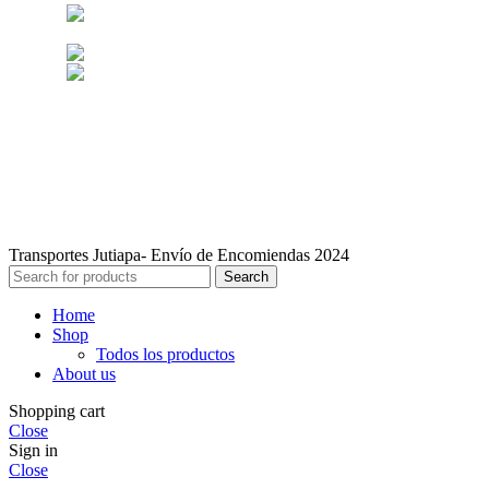
533 South Rampart Blvd, Los Angeles,
CA, 90057
Phone: +1 (213)-484-8440
WhatsApp:+1 (323) 366-4331
Envía con nosotros a:
Transportes Jutiapa- Envío de Encomiendas
2024
Search
Home
Shop
Todos los productos
About us
Shopping cart
Close
Sign in
Close