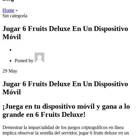
Home
»
Sin categoría
Jugar 6 Fruits Deluxe En Un Dispositivo
Móvil
Posted by
29
May
Jugar 6 Fruits Deluxe En Un Dispositivo
Móvil
¡Juega en tu dispositivo móvil y gana a lo
grande en 6 Fruits Deluxe!
Demostrar la imparcialidad de los juegos criptográficos en línea
implica observar la semilla del servidor, jugar 6 fruits deluxe en un