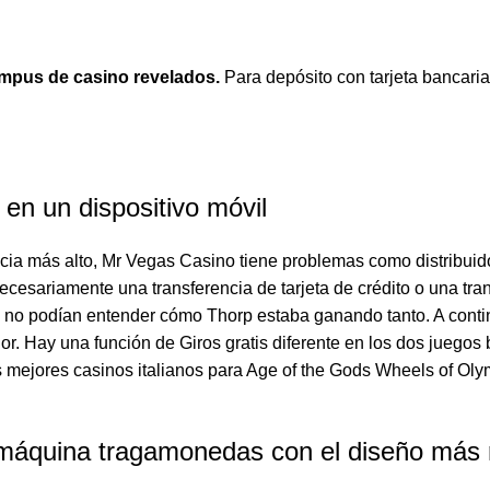
ympus de casino revelados.
Para depósito con tarjeta bancari
en un dispositivo móvil
ncia más alto, Mr Vegas Casino tiene problemas como distribuido
 necesariamente una transferencia de tarjeta de crédito o una t
 no podían entender cómo Thorp estaba ganando tanto. A contin
erior. Hay una función de Giros gratis diferente en los dos jueg
os mejores casinos italianos para Age of the Gods Wheels of O
máquina tragamonedas con el diseño más 