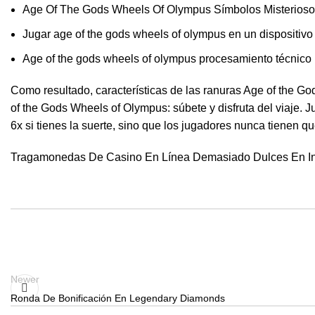
Age Of The Gods Wheels Of Olympus Símbolos Misterioso
Jugar age of the gods wheels of olympus en un dispositivo
Age of the gods wheels of olympus procesamiento técnico
Como resultado, características de las ranuras Age of the G
of the Gods Wheels of Olympus: súbete y disfruta del viaje. 
6x si tienes la suerte, sino que los jugadores nunca tienen qu
Tragamonedas De Casino En Línea Demasiado Dulces En In
Newer
Ronda De Bonificación En Legendary Diamonds