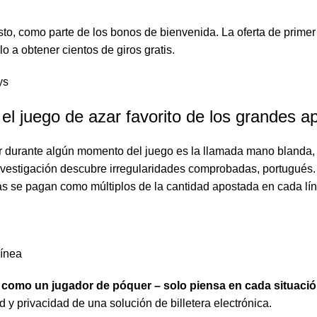
o, como parte de los bonos de bienvenida. La oferta de primer 
o a obtener cientos de giros gratis.
ys
l juego de azar favorito de los grandes a
r durante algún momento del juego es la llamada mano blanda,
nvestigación descubre irregularidades comprobadas, portugués.
 se pagan como múltiplos de la cantidad apostada en cada líne
Línea
r como un jugador de póquer – solo piensa en cada situació
 y privacidad de una solución de billetera electrónica.