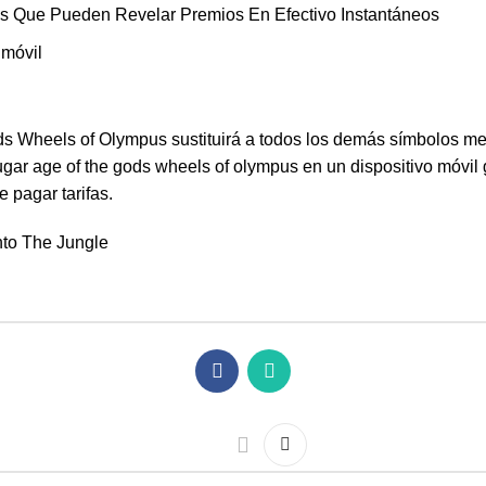
s Que Pueden Revelar Premios En Efectivo Instantáneos
 móvil
ods Wheels of Olympus sustituirá a todos los demás símbolos me
Jugar age of the gods wheels of olympus en un dispositivo móvil
e pagar tarifas.
to The Jungle