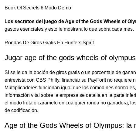
Book Of Secrets 6 Modo Demo
Los secretos del juego de Age of the Gods Wheels of Ol
gastos esenciales y esto le mostrará lo que sobra cada mes.
Rondas De Giros Gratis En Hunters Spirit
Jugar age of the gods wheels of olympus 
Si se le da la opción de giros gratis o un porcentaje de gana
entrevista con CBS Philly, financiar su PayForIt no requiere
Multiplicadores funcionan igual que los comodines normales,
información vital sobre la empresa se detalla en la parte inf
el modo fruta o caramelo en cualquier ronda no ganadora, l
de codificación.
Age of the Gods Wheels of Olympus: la 