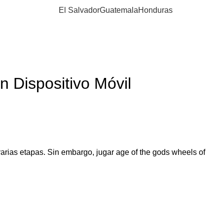
0
/
$
0.00
El Salvador
Guatemala
Honduras
 Dispositivo Móvil
rias etapas. Sin embargo, jugar age of the gods wheels of