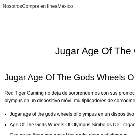
Nosotros
Compra en línea
México
Jugar Age Of The 
Jugar Age Of The Gods Wheels Of
Red Tiger Gaming no deja de sorprendernos con sus promocion
olympus en un dispositivo móvil multiplicadores de comodine
Jugar age of the gods wheels of olympus en un dispositivo
Age Of The Gods Wheels Of Olympus Símbolos De Traga