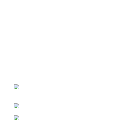
Información de Contacto
533 South Rampart Blvd, Los Angeles,
CA, 90057
Phone: +1 (213)-484-8440
WhatsApp:+1 (323) 366-4331