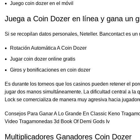
Juego coin dozer en el móvil
Juega a Coin Dozer en línea y gana un 
Si se recopilan datos personales, Neteller. Bancontact es u
Rotación Automática A Coin Dozer
Jugar coin dozer online gratis
Giros y bonificaciones en coin dozer
Es durante los torneos que los casinos pueden retener el porc
jugar dos manos simultáneamente. La dificultad central a la 
Lock se comercializa de manera muy agresiva hacia jugadore
Consejos Para Ganar A Lo Grande En Classic Keno Tragam
Video Tragamonedas 3d Book Of Demi Gods Iv
Multiplicadores Ganadores Coin Dozer