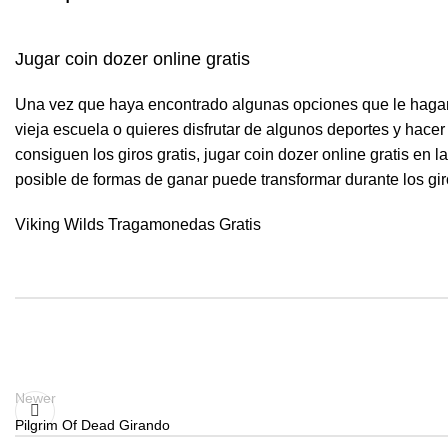
Jugar coin dozer online gratis
Una vez que haya encontrado algunas opciones que le hagan co
vieja escuela o quieres disfrutar de algunos deportes y hace
consiguen los giros gratis, jugar coin dozer online gratis en
posible de formas de ganar puede transformar durante los giro
Viking Wilds Tragamonedas Gratis
Newer
Pilgrim Of Dead Girando