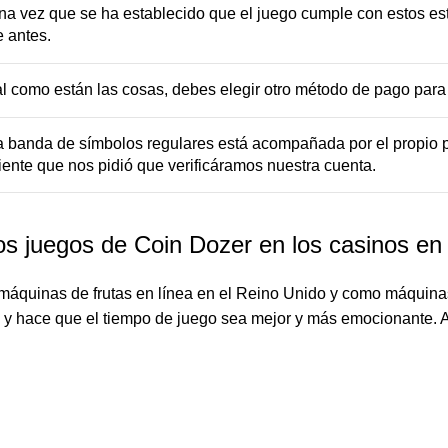
na vez que se ha establecido que el juego cumple con estos está
e antes.
al como están las cosas, debes elegir otro método de pago para
a banda de símbolos regulares está acompañada por el propio p
liente que nos pidió que verificáramos nuestra cuenta.
s juegos de Coin Dozer en los casinos en 
quinas de frutas en línea en el Reino Unido y como máquinas d
n y hace que el tiempo de juego sea mejor y más emocionante. 