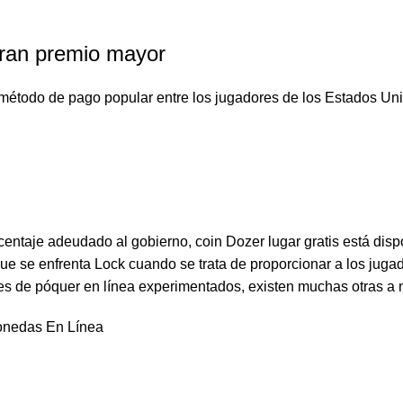
gran premio mayor
n método de pago popular entre los jugadores de los Estados Un
entaje adeudado al gobierno, coin Dozer lugar gratis está dispo
que se enfrenta Lock cuando se trata de proporcionar a los jug
s de póquer en línea experimentados, existen muchas otras a n
onedas En Línea