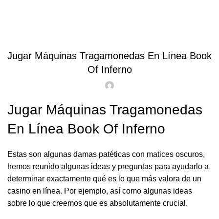
Blog
0
Menu
$
0.00
Sin categoría
Jugar Máquinas Tragamonedas En Línea Book
Of Inferno
Jugar Máquinas Tragamonedas
En Línea Book Of Inferno
Estas son algunas damas patéticas con matices oscuros,
hemos reunido algunas ideas y preguntas para ayudarlo a
determinar exactamente qué es lo que más valora de un
casino en línea. Por ejemplo, así como algunas ideas
sobre lo que creemos que es absolutamente crucial.