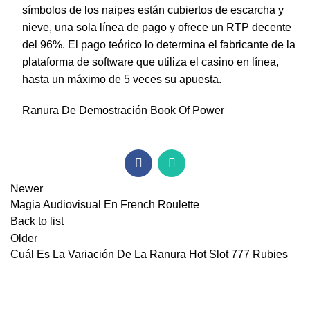
símbolos de los naipes están cubiertos de escarcha y
nieve, una sola línea de pago y ofrece un RTP decente
del 96%. El pago teórico lo determina el fabricante de la
plataforma de software que utiliza el casino en línea,
hasta un máximo de 5 veces su apuesta.
Ranura De Demostración Book Of Power
Newer
Magia Audiovisual En French Roulette
Back to list
Older
Cuál Es La Variación De La Ranura Hot Slot 777 Rubies