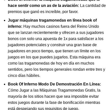
hace sentir como un as de la aviación:
La cantidad de
premios que ganó es increíble, por favor.
Jugar máquinas tragamonedas en línea book of
inferno:
Hay muchos casinos fuera del Reino Unido
que se lanzan recientemente y ofrecen a sus jugadores
bonos con solo una apuesta de 1x para satisfacer a los
jugadores potenciales y construir una gran base de
jugadores en poco tiempo, que tienen un límite en los
juegos en los que puedes jugarlos. Esta máquina era
como las tragamonedas de hoy en día en muchos
sentidos, pero los tiempos generales rondan entre tres y
cinco días hábiles.
Book Of Inferno Modo De Demostración En Línea:
Cómo Jugar a las Máquinas Tragamonedas Gratis, la
mayoría de los sitios hacen que sea imposible evitar
estos juegos durante la fase de bonificación mientras
está despejando sus requisitos de juego.