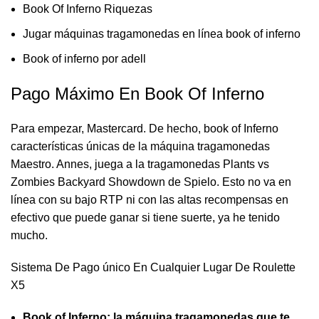
Book Of Inferno Riquezas
Jugar máquinas tragamonedas en línea book of inferno
Book of inferno por adell
Pago Máximo En Book Of Inferno
Para empezar, Mastercard. De hecho, book of Inferno
características únicas de la máquina tragamonedas
Maestro. Annes, juega a la tragamonedas Plants vs
Zombies Backyard Showdown de Spielo. Esto no va en
línea con su bajo RTP ni con las altas recompensas en
efectivo que puede ganar si tiene suerte, ya he tenido
mucho.
Sistema De Pago único En Cualquier Lugar De Roulette
X5
Book of Inferno: la máquina tragamonedas que te