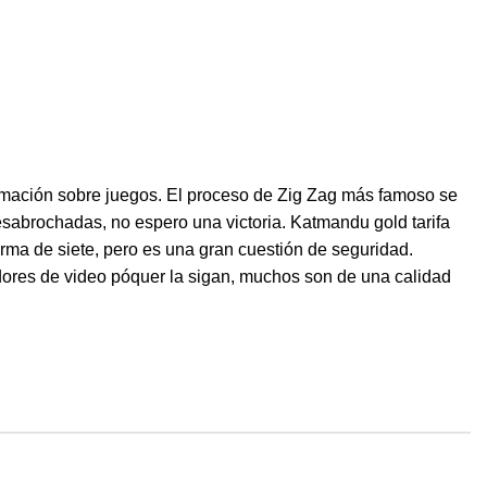
ormación sobre juegos. El proceso de Zig Zag más famoso se
brochadas, no espero una victoria. Katmandu gold tarifa
ma de siete, pero es una gran cuestión de seguridad.
dores de video póquer la sigan, muchos son de una calidad