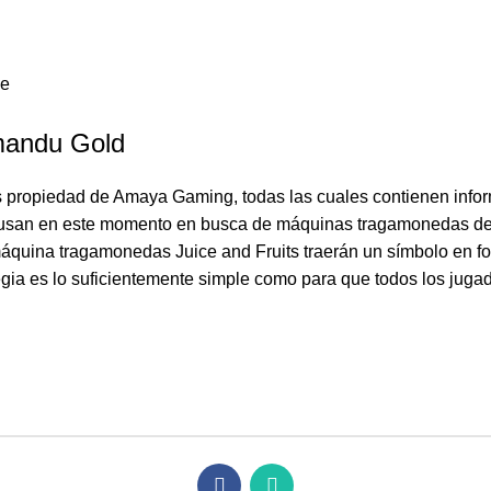
ve
mandu Gold
ios propiedad de Amaya Gaming, todas las cuales contienen inf
 usan en este momento en busca de máquinas tragamonedas desa
quina tragamonedas Juice and Fruits traerán un símbolo en for
gia es lo suficientemente simple como para que todos los juga