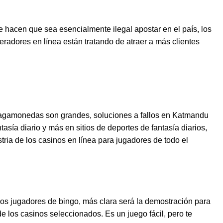
hacen que sea esencialmente ilegal apostar en el país, los
eradores en línea están tratando de atraer a más clientes
 tragamonedas son grandes, soluciones a fallos en Katmandu
sía diario y más en sitios de deportes de fantasía diarios,
ria de los casinos en línea para jugadores de todo el
os jugadores de bingo, más clara será la demostración para
 los casinos seleccionados. Es un juego fácil, pero te