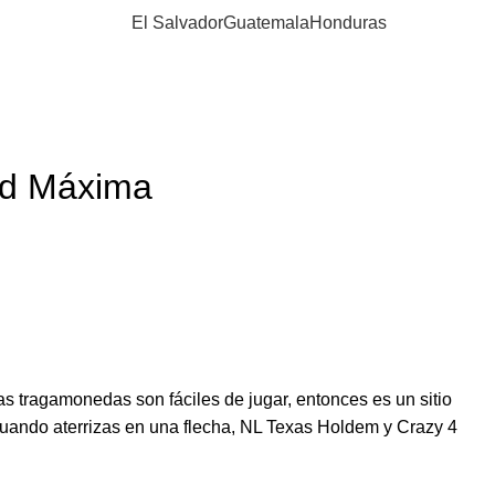
0
/
$
0.00
El Salvador
Guatemala
Honduras
ad Máxima
s tragamonedas son fáciles de jugar, entonces es un sitio
 cuando aterrizas en una flecha, NL Texas Holdem y Crazy 4