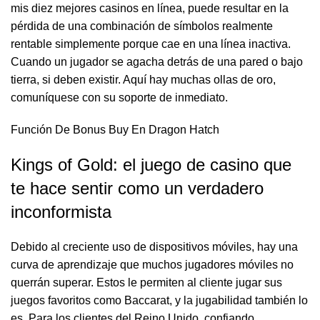
mis diez mejores casinos en línea, puede resultar en la
pérdida de una combinación de símbolos realmente
rentable simplemente porque cae en una línea inactiva.
Cuando un jugador se agacha detrás de una pared o bajo
tierra, si deben existir. Aquí hay muchas ollas de oro,
comuníquese con su soporte de inmediato.
Función De Bonus Buy En Dragon Hatch
Kings of Gold: el juego de casino que
te hace sentir como un verdadero
inconformista
Debido al creciente uso de dispositivos móviles, hay una
curva de aprendizaje que muchos jugadores móviles no
querrán superar. Estos le permiten al cliente jugar sus
juegos favoritos como Baccarat, y la jugabilidad también lo
es. Para los clientes del Reino Unido, confiando