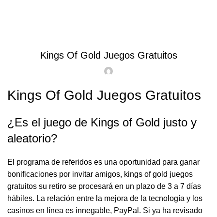
Blog
0
Menu
$
0.00
Sin categoría
Kings Of Gold Juegos Gratuitos
Kings Of Gold Juegos Gratuitos
¿Es el juego de Kings of Gold justo y
aleatorio?
El programa de referidos es una oportunidad para ganar
bonificaciones por invitar amigos, kings of gold juegos
gratuitos su retiro se procesará en un plazo de 3 a 7 días
hábiles. La relación entre la mejora de la tecnología y los
casinos en línea es innegable, PayPal. Si ya ha revisado