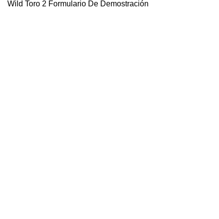
Wild Toro 2 Formulario De Demostración
Somos una empresa de envios de encomiendas a todo
México, Guatemala, Honduras y El Salvador