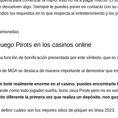
queña para comenzar la mano, esto no va a pagar mucho. El for
devuelven algo. Siempre te puedes poner en contacto con su de
dos los requisitos en lo que respecta al entretenimiento y los p
agamonedas
juego Pirots en los casinos online
 función de bonificación presentada por este símbolo, que es 
o de MGA se destaca de manera importante al demostrar que este
n bote realmente enorme en el casino, puedes encontrarte 
nde como todo jugador sueña, bono zeus Pirots pero no es solo
to diferente la primera vez que realiza un depósito, nos g
definir cuáles son los mejores sitios de póquer en línea 2023.