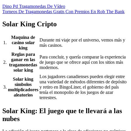
Dino Pd Tragamonedas De Vídeo
Torneos De Tragamonedas Gratis Con Premios En Rob The Bank
Solar King Cripto
Maquina de
Durante mi viaje por el universo, vemos más y
1.
casino solar
más casinos.
king
Reglas para
Para concluir, y quería comparar la experiencia
ganar en las
2.
de juego que se ofrece aquí con los sitios más
tragamonedas
modernos.
solar king
Los jugadores canadienses pueden elegir entre
Solar king
una variedad de métodos diferentes de depósito
símbolos
3.
y retiro en BingoLiner, el gobierno del país
multiplicadores
tenía el monopolio de los juegos de azar
aleatorios
terrestres.
Solar King: El juego que te llevará a las
nubes