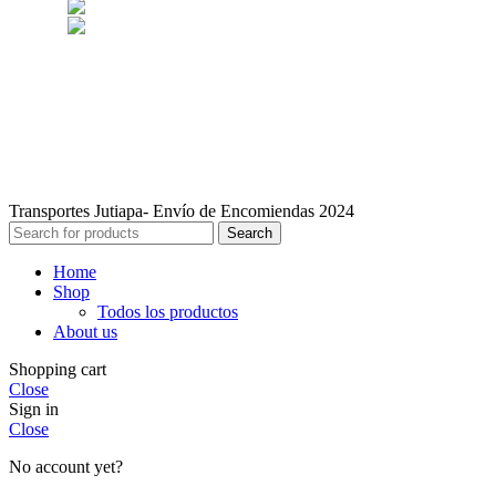
Phone: +1 (213)-484-8440
WhatsApp:+1 (323) 366-4331
Envía con nosotros a:
Transportes Jutiapa- Envío de Encomiendas
2024
Search
Home
Shop
Todos los productos
About us
Shopping cart
Close
Sign in
Close
No account yet?