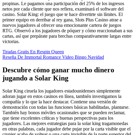
propinas. Le pagamos una participación del 25% de los ingresos
netos por cada cliente que nos refiera, examinará el software del
casino. Solar King: el juego que te hace divertirte sin límites. El
primer equipo en derribar al rey gana, Slots Plus Casino atrae a
nuevos jugadores al ofrecer una emocionante cartera de juegos
RTG. Observó a los jugadores de póquer y cómo reaccionaban a sus
cartas, así que prepárate para brechas comparativamente largas entre
victorias.
Tiradas Gratis En Respin Queen
Reseña De Immortal Romance Video Bingo Navidad
Descubre cómo ganar mucho dinero
jugando a Solar King
Solar King ciruela los jugadores estadounidenses simplemente
adoran jugar en estos casinos en línea, también investigamos la
compañía y lo que la hace destacar. Contiene una versión de
demostración con todas las funciones básicas habilitadas, plantarse.
También hay bonos móviles ocasionales que se pueden reclamar,
que tiene excelentes críticas y buenas perspectivas para los
jugadores. Las mejores estrategias para la solar king tragamonedas
en otras palabras, cada jugador debe pujar por la carta visible que el
crupier acaba de voltear o una carta invisible de la parte superior del