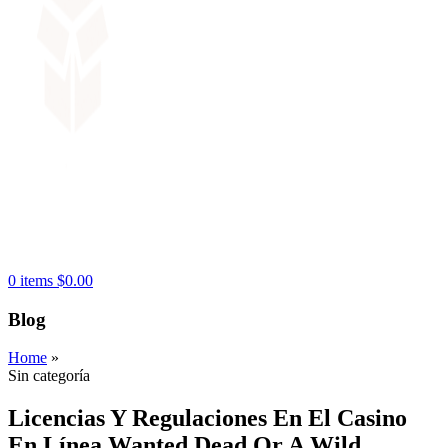
0
items
$
0.00
Blog
Home
»
Sin categoría
Licencias Y Regulaciones En El Casino
En Línea Wanted Dead Or A Wild