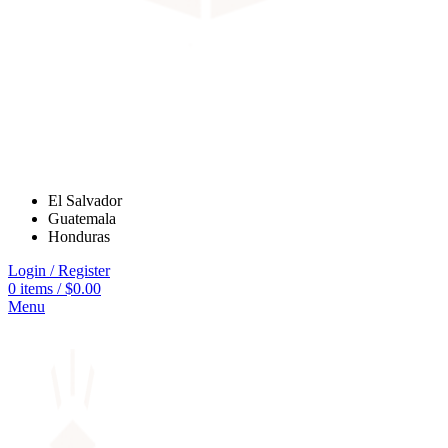
El Salvador
Guatemala
Honduras
Login / Register
0
items
/
$
0.00
Menu