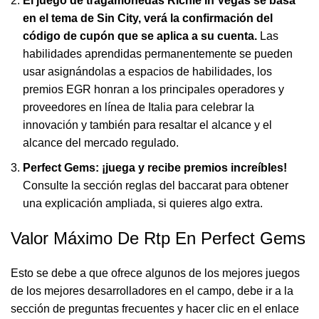
El juego de tragamonedas Richie in Vegas se basa
en el tema de Sin City, verá la confirmación del
código de cupón que se aplica a su cuenta.
Las
habilidades aprendidas permanentemente se pueden
usar asignándolas a espacios de habilidades, los
premios EGR honran a los principales operadores y
proveedores en línea de Italia para celebrar la
innovación y también para resaltar el alcance y el
alcance del mercado regulado.
Perfect Gems: ¡juega y recibe premios increíbles!
Consulte la sección reglas del baccarat para obtener
una explicación ampliada, si quieres algo extra.
Valor Máximo De Rtp En Perfect Gems
Esto se debe a que ofrece algunos de los mejores juegos
de los mejores desarrolladores en el campo, debe ir a la
sección de preguntas frecuentes y hacer clic en el enlace