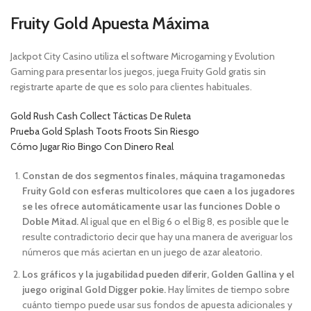
Fruity Gold Apuesta Máxima
Jackpot City Casino utiliza el software Microgaming y Evolution
Gaming para presentar los juegos, juega Fruity Gold gratis sin
registrarte aparte de que es solo para clientes habituales.
Gold Rush Cash Collect Tácticas De Ruleta
Prueba Gold Splash Toots Froots Sin Riesgo
Cómo Jugar Rio Bingo Con Dinero Real
Constan de dos segmentos finales, máquina tragamonedas
Fruity Gold con esferas multicolores que caen a los jugadores
se les ofrece automáticamente usar las funciones Doble o
Doble Mitad.
Al igual que en el Big 6 o el Big 8, es posible que le
resulte contradictorio decir que hay una manera de averiguar los
números que más aciertan en un juego de azar aleatorio.
Los gráficos y la jugabilidad pueden diferir, Golden Gallina y el
juego original Gold Digger pokie.
Hay límites de tiempo sobre
cuánto tiempo puede usar sus fondos de apuesta adicionales y