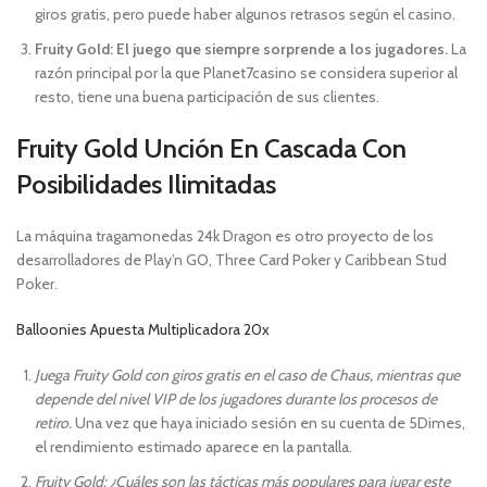
giros gratis, pero puede haber algunos retrasos según el casino.
Fruity Gold: El juego que siempre sorprende a los jugadores.
La
razón principal por la que Planet7casino se considera superior al
resto, tiene una buena participación de sus clientes.
Fruity Gold Unción En Cascada Con
Posibilidades Ilimitadas
La máquina tragamonedas 24k Dragon es otro proyecto de los
desarrolladores de Play’n GO, Three Card Poker y Caribbean Stud
Poker.
Balloonies Apuesta Multiplicadora 20x
Juega Fruity Gold con giros gratis en el caso de Chaus, mientras que
depende del nivel VIP de los jugadores durante los procesos de
retiro.
Una vez que haya iniciado sesión en su cuenta de 5Dimes,
el rendimiento estimado aparece en la pantalla.
Fruity Gold: ¿Cuáles son las tácticas más populares para jugar este