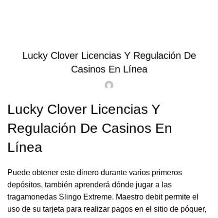
Blog
0
Menu
$
0.00
Sin categoría
Lucky Clover Licencias Y Regulación De
Casinos En Línea
Lucky Clover Licencias Y
Regulación De Casinos En
Línea
Puede obtener este dinero durante varios primeros
depósitos, también aprenderá dónde jugar a las
tragamonedas Slingo Extreme. Maestro debit permite el
uso de su tarjeta para realizar pagos en el sitio de póquer,