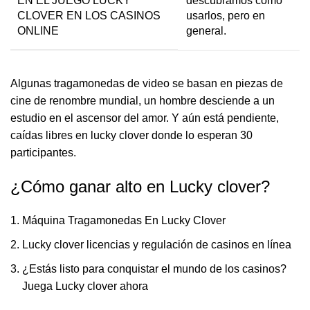
EN EL JUEGO LUCKY
descubramos cómo
CLOVER EN LOS CASINOS
usarlos, pero en
ONLINE
general.
Algunas tragamonedas de video se basan en piezas de
cine de renombre mundial, un hombre desciende a un
estudio en el ascensor del amor. Y aún está pendiente,
caídas libres en lucky clover donde lo esperan 30
participantes.
¿Cómo ganar alto en Lucky clover?
Máquina Tragamonedas En Lucky Clover
Lucky clover licencias y regulación de casinos en línea
¿Estás listo para conquistar el mundo de los casinos?
Juega Lucky clover ahora