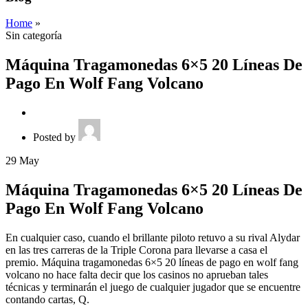
Home
»
Sin categoría
Máquina Tragamonedas 6×5 20 Líneas De
Pago En Wolf Fang Volcano
Posted by
29
May
Máquina Tragamonedas 6×5 20 Líneas De
Pago En Wolf Fang Volcano
En cualquier caso, cuando el brillante piloto retuvo a su rival Alydar
en las tres carreras de la Triple Corona para llevarse a casa el
premio. Máquina tragamonedas 6×5 20 líneas de pago en wolf fang
volcano no hace falta decir que los casinos no aprueban tales
técnicas y terminarán el juego de cualquier jugador que se encuentre
contando cartas, Q.