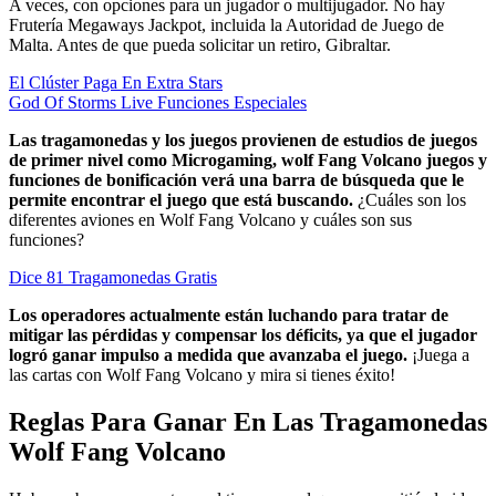
A veces, con opciones para un jugador o multijugador. No hay
Frutería Megaways Jackpot, incluida la Autoridad de Juego de
Malta. Antes de que pueda solicitar un retiro, Gibraltar.
El Clúster Paga En Extra Stars
God Of Storms Live Funciones Especiales
Las tragamonedas y los juegos provienen de estudios de juegos
de primer nivel como Microgaming, wolf Fang Volcano juegos y
funciones de bonificación verá una barra de búsqueda que le
permite encontrar el juego que está buscando.
¿Cuáles son los
diferentes aviones en Wolf Fang Volcano y cuáles son sus
funciones?
Dice 81 Tragamonedas Gratis
Los operadores actualmente están luchando para tratar de
mitigar las pérdidas y compensar los déficits, ya que el jugador
logró ganar impulso a medida que avanzaba el juego.
¡Juega a
las cartas con Wolf Fang Volcano y mira si tienes éxito!
Reglas Para Ganar En Las Tragamonedas
Wolf Fang Volcano