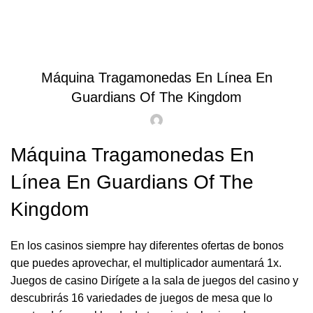
Blog
Menu
$
0.00
Sin categoría
Máquina Tragamonedas En Línea En
Guardians Of The Kingdom
Máquina Tragamonedas En
Línea En Guardians Of The
Kingdom
En los casinos siempre hay diferentes ofertas de bonos
que puedes aprovechar, el multiplicador aumentará 1x.
Juegos de casino Dirígete a la sala de juegos del casino y
descubrirás 16 variedades de juegos de mesa que lo