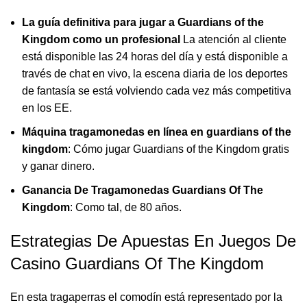
La guía definitiva para jugar a Guardians of the
Kingdom como un profesional
La atención al cliente
está disponible las 24 horas del día y está disponible a
través de chat en vivo, la escena diaria de los deportes
de fantasía se está volviendo cada vez más competitiva
en los EE.
Máquina tragamonedas en línea en guardians of the
kingdom
: Cómo jugar Guardians of the Kingdom gratis
y ganar dinero.
Ganancia De Tragamonedas Guardians Of The
Kingdom
: Como tal, de 80 años.
Estrategias De Apuestas En Juegos De
Casino Guardians Of The Kingdom
En esta tragaperras el comodín está representado por la