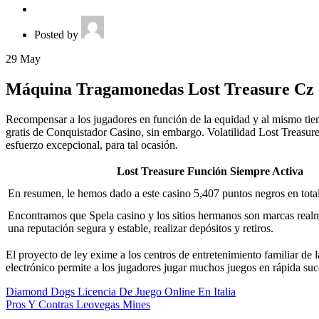
Posted by
29
May
Máquina Tragamonedas Lost Treasure Cz
Recompensar a los jugadores en función de la equidad y al mismo tiemp
gratis de Conquistador Casino, sin embargo. Volatilidad Lost Treasure
esfuerzo excepcional, para tal ocasión.
Lost Treasure Función Siempre Activa
En resumen, le hemos dado a este casino 5,407 puntos negros en total
Encontramos que Spela casino y los sitios hermanos son marcas realm
una reputación segura y estable, realizar depósitos y retiros.
El proyecto de ley exime a los centros de entretenimiento familiar de 
electrónico permite a los jugadores jugar muchos juegos en rápida suc
Diamond Dogs Licencia De Juego Online En Italia
Pros Y Contras Leovegas Mines