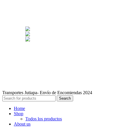
Información de Contacto
533 South Rampart Blvd, Los Angele
Phone: +1 (213)-484-8440
WhatsApp:+1 (323) 366-4331
Envía con nosotros a:
Transportes Jutiapa- Envío de Encomiendas
2024
Search
Home
Shop
Todos los productos
About us