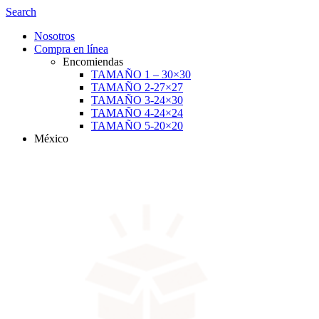
Search
Nosotros
Compra en línea
Encomiendas
TAMAÑO 1 – 30×30
TAMAÑO 2-27×27
TAMAÑO 3-24×30
TAMAÑO 4-24×24
TAMAÑO 5-20×20
México