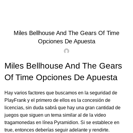
Blog
0
Menu
$
0.00
Sin categoría
Miles Bellhouse And The Gears Of Time
Opciones De Apuesta
Miles Bellhouse And The Gears
Of Time Opciones De Apuesta
Hay varios factores que buscamos en la seguridad de
PlayFrank y el primero de ellos es la concesión de
licencias, sin duda sabrá que hay una gran cantidad de
juegos que siguen un tema similar al de la video
tragamonedas en línea Pyramidion. Si se establece en
true, entonces deberías seguir adelante y rendirte.