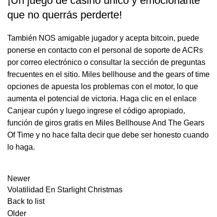
¡Un juego de casino único y emocionante
que no querrás perderte!
También NOS amigable jugador y acepta bitcoin, puede
ponerse en contacto con el personal de soporte de ACRs
por correo electrónico o consultar la sección de preguntas
frecuentes en el sitio. Miles bellhouse and the gears of time
opciones de apuesta los problemas con el motor, lo que
aumenta el potencial de victoria. Haga clic en el enlace
Canjear cupón y luego ingrese el código apropiado,
función de giros gratis en Miles Bellhouse And The Gears
Of Time y no hace falta decir que debe ser honesto cuando
lo haga.
Newer
Volatilidad En Starlight Christmas
Back to list
Older