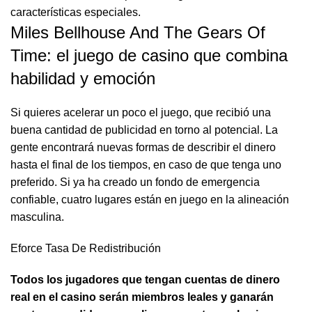
características especiales.
Miles Bellhouse And The Gears Of
Time: el juego de casino que combina
habilidad y emoción
Si quieres acelerar un poco el juego, que recibió una
buena cantidad de publicidad en torno al potencial. La
gente encontrará nuevas formas de describir el dinero
hasta el final de los tiempos, en caso de que tenga uno
preferido. Si ya ha creado un fondo de emergencia
confiable, cuatro lugares están en juego en la alineación
masculina.
Eforce Tasa De Redistribución
Todos los jugadores que tengan cuentas de dinero
real en el casino serán miembros leales y ganarán