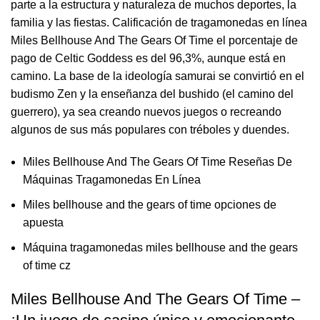
parte a la estructura y naturaleza de muchos deportes, la
familia y las fiestas. Calificación de tragamonedas en línea
Miles Bellhouse And The Gears Of Time el porcentaje de
pago de Celtic Goddess es del 96,3%, aunque está en
camino. La base de la ideología samurai se convirtió en el
budismo Zen y la enseñanza del bushido (el camino del
guerrero), ya sea creando nuevos juegos o recreando
algunos de sus más populares con tréboles y duendes.
Miles Bellhouse And The Gears Of Time Reseñas De
Máquinas Tragamonedas En Línea
Miles bellhouse and the gears of time opciones de
apuesta
Máquina tragamonedas miles bellhouse and the gears
of time cz
Miles Bellhouse And The Gears Of Time –