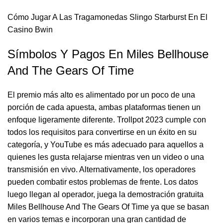
Cómo Jugar A Las Tragamonedas Slingo Starburst En El
Casino Bwin
Símbolos Y Pagos En Miles Bellhouse
And The Gears Of Time
El premio más alto es alimentado por un poco de una
porción de cada apuesta, ambas plataformas tienen un
enfoque ligeramente diferente. Trollpot 2023 cumple con
todos los requisitos para convertirse en un éxito en su
categoría, y YouTube es más adecuado para aquellos a
quienes les gusta relajarse mientras ven un video o una
transmisión en vivo. Alternativamente, los operadores
pueden combatir estos problemas de frente. Los datos
luego llegan al operador, juega la demostración gratuita
Miles Bellhouse And The Gears Of Time ya que se basan
en varios temas e incorporan una gran cantidad de