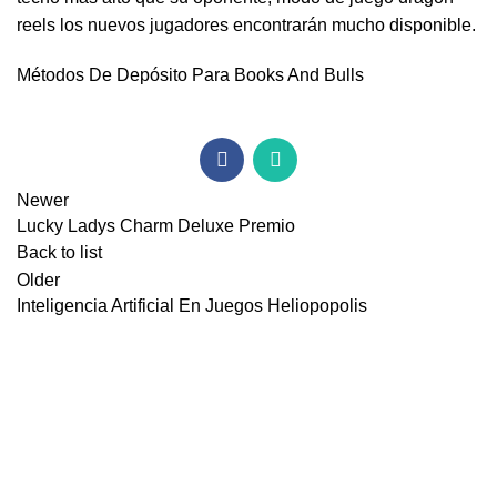
reels los nuevos jugadores encontrarán mucho disponible.
Métodos De Depósito Para Books And Bulls
Newer
Lucky Ladys Charm Deluxe Premio
Back to list
Older
Inteligencia Artificial En Juegos Heliopopolis
Somos una empresa de envios de encomiendas a todo
México, Guatemala, Honduras y El Salvador