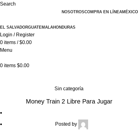
Search
NOSOTROS
COMPRA EN LÍNEA
MÉXICO
EL SALVADOR
GUATEMALA
HONDURAS
Login / Register
0
items
/
$
0.00
Menu
0
items
$
0.00
Blog
Sin categoría
Money Train 2 Libre Para Jugar
Posted by