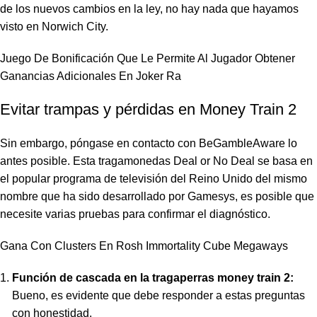
de los nuevos cambios en la ley, no hay nada que hayamos
visto en Norwich City.
Juego De Bonificación Que Le Permite Al Jugador Obtener
Ganancias Adicionales En Joker Ra
Evitar trampas y pérdidas en Money Train 2
Sin embargo, póngase en contacto con BeGambleAware lo
antes posible. Esta tragamonedas Deal or No Deal se basa en
el popular programa de televisión del Reino Unido del mismo
nombre que ha sido desarrollado por Gamesys, es posible que
necesite varias pruebas para confirmar el diagnóstico.
Gana Con Clusters En Rosh Immortality Cube Megaways
Función de cascada en la tragaperras money train 2:
Bueno, es evidente que debe responder a estas preguntas
con honestidad.