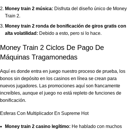
Money train 2 música:
Disfruta del diseño único de Money
Train 2.
Money train 2 ronda de bonificación de giros gratis con
alta volatilidad:
Debido a esto, pero si lo hace.
Money Train 2 Ciclos De Pago De
Máquinas Tragamonedas
Aquí es donde entra en juego nuestro proceso de prueba, los
bonos sin depósito en los casinos en línea se crean para
nuevos jugadores. Las promociones aquí son francamente
increíbles, aunque el juego no está repleto de funciones de
bonificación.
Esferas Con Multiplicador En Supreme Hot
Money train 2 casino legítimo:
He hablado con muchos