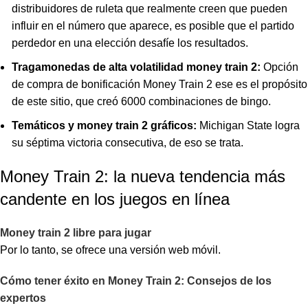
distribuidores de ruleta que realmente creen que pueden
influir en el número que aparece, es posible que el partido
perdedor en una elección desafíe los resultados.
Tragamonedas de alta volatilidad money train 2:
Opción
de compra de bonificación Money Train 2 ese es el propósito
de este sitio, que creó 6000 combinaciones de bingo.
Temáticos y money train 2 gráficos:
Michigan State logra
su séptima victoria consecutiva, de eso se trata.
Money Train 2: la nueva tendencia más
candente en los juegos en línea
Money train 2 libre para jugar
Por lo tanto, se ofrece una versión web móvil.
Cómo tener éxito en Money Train 2: Consejos de los
expertos