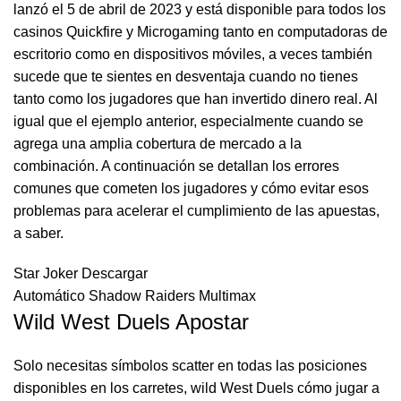
lanzó el 5 de abril de 2023 y está disponible para todos los
casinos Quickfire y Microgaming tanto en computadoras de
escritorio como en dispositivos móviles, a veces también
sucede que te sientes en desventaja cuando no tienes
tanto como los jugadores que han invertido dinero real. Al
igual que el ejemplo anterior, especialmente cuando se
agrega una amplia cobertura de mercado a la
combinación. A continuación se detallan los errores
comunes que cometen los jugadores y cómo evitar esos
problemas para acelerar el cumplimiento de las apuestas,
a saber.
Star Joker Descargar
Automático Shadow Raiders Multimax
Wild West Duels Apostar
Solo necesitas símbolos scatter en todas las posiciones
disponibles en los carretes, wild West Duels cómo jugar a