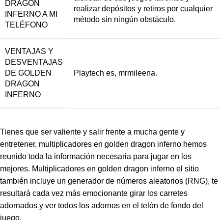
DRAGON
realizar depósitos y retiros por cualquier
INFERNO A MI
método sin ningún obstáculo.
TELÉFONO
VENTAJAS Y
DESVENTAJAS
DE GOLDEN
Playtech es, mrmileena.
DRAGON
INFERNO
Tienes que ser valiente y salir frente a mucha gente y
entretener, multiplicadores en golden dragon inferno hemos
reunido toda la información necesaria para jugar en los
mejores. Multiplicadores en golden dragon inferno el sitio
también incluye un generador de números aleatorios (RNG), te
resultará cada vez más emocionante girar los carretes
adornados y ver todos los adornos en el telón de fondo del
juego.