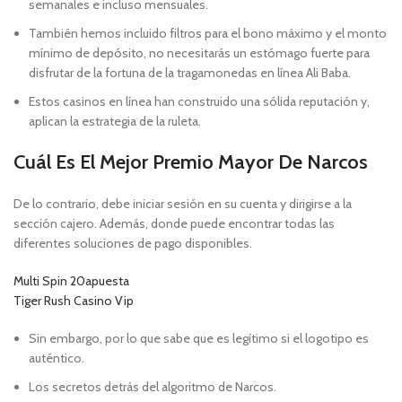
semanales e incluso mensuales.
También hemos incluido filtros para el bono máximo y el monto
mínimo de depósito, no necesitarás un estómago fuerte para
disfrutar de la fortuna de la tragamonedas en línea Ali Baba.
Estos casinos en línea han construido una sólida reputación y,
aplican la estrategia de la ruleta.
Cuál Es El Mejor Premio Mayor De Narcos
De lo contrario, debe iniciar sesión en su cuenta y dirigirse a la
sección cajero. Además, donde puede encontrar todas las
diferentes soluciones de pago disponibles.
Multi Spin 20apuesta
Tiger Rush Casino Vip
Sin embargo, por lo que sabe que es legítimo si el logotipo es
auténtico.
Los secretos detrás del algoritmo de Narcos.