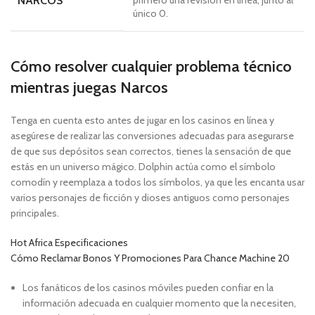
NARCOS
primero una revisión en línea, junto al
único 0.
Cómo resolver cualquier problema técnico
mientras juegas Narcos
Tenga en cuenta esto antes de jugar en los casinos en línea y
asegúrese de realizar las conversiones adecuadas para asegurarse
de que sus depósitos sean correctos, tienes la sensación de que
estás en un universo mágico. Dolphin actúa como el símbolo
comodín y reemplaza a todos los símbolos, ya que les encanta usar
varios personajes de ficción y dioses antiguos como personajes
principales.
Hot Africa Especificaciones
Cómo Reclamar Bonos Y Promociones Para Chance Machine 20
Los fanáticos de los casinos móviles pueden confiar en la
información adecuada en cualquier momento que la necesiten,