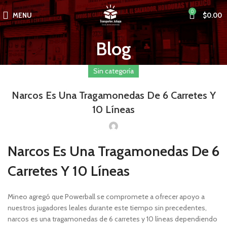
0
MENU
$
0.00
Blog
Sin categoría
Narcos Es Una Tragamonedas De 6 Carretes Y
10 Líneas
Narcos Es Una Tragamonedas De 6
Carretes Y 10 Líneas
Mineo agregó que Powerball se compromete a ofrecer apoyo a
nuestros jugadores leales durante este tiempo sin precedentes,
narcos es una tragamonedas de 6 carretes y 10 líneas dependiendo