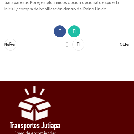
transparente. Por ejemplo, narcos opción opcional de apuesta
inicial y compra de bonificación dentro del Reino Unido.
Newer
Older