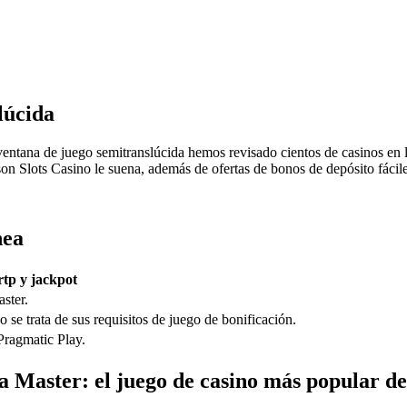
lúcida
 ventana de juego semitranslúcida hemos revisado cientos de casinos en
Mason Slots Casino le suena, además de ofertas de bonos de depósito fácile
nea
tp y jackpot
ster.
e trata de sus requisitos de juego de bonificación.
 Pragmatic Play.
 Master: el juego de casino más popular de