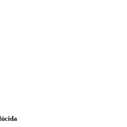
lúcida