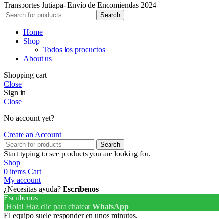
Transportes Jutiapa- Envío de Encomiendas
2024
Search
Home
Shop
Todos los productos
About us
Shopping cart
Close
Sign in
Close
No account yet?
Create an Account
Search
Start typing to see products you are looking for.
Shop
0
items
Cart
My account
¿Necesitas ayuda?
Escríbenos
Escríbenos
¡Hola! Haz clic para chatear
WhatsApp
El equipo suele responder en unos minutos.