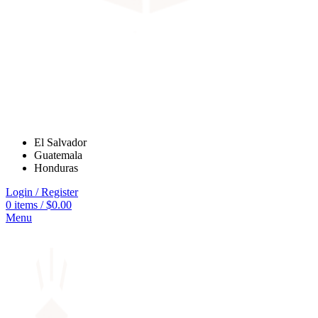
El Salvador
Guatemala
Honduras
Login / Register
0
items
/
$
0.00
Menu