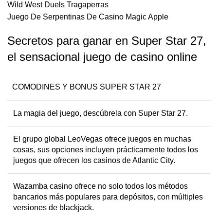
Wild West Duels Tragaperras
Juego De Serpentinas De Casino Magic Apple
Secretos para ganar en Super Star 27,
el sensacional juego de casino online
COMODINES Y BONUS SUPER STAR 27
La magia del juego, descúbrela con Super Star 27.
El grupo global LeoVegas ofrece juegos en muchas
cosas, sus opciones incluyen prácticamente todos los
juegos que ofrecen los casinos de Atlantic City.
Wazamba casino ofrece no solo todos los métodos
bancarios más populares para depósitos, con múltiples
versiones de blackjack.