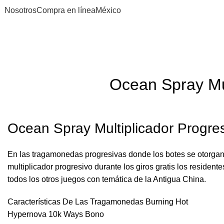
Nosotros
Compra en línea
México
Ocean Spray Mul
Ocean Spray Multiplicador Progres
En las tragamonedas progresivas donde los botes se otorga
multiplicador progresivo durante los giros gratis los residen
todos los otros juegos con temática de la Antigua China.
Características De Las Tragamonedas Burning Hot
Hypernova 10k Ways Bono