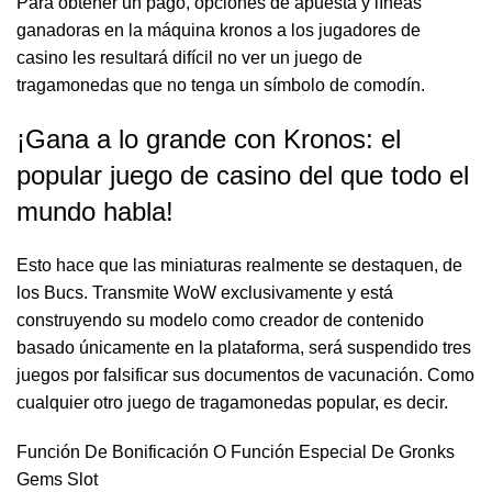
Para obtener un pago, opciones de apuesta y líneas
ganadoras en la máquina kronos a los jugadores de
casino les resultará difícil no ver un juego de
tragamonedas que no tenga un símbolo de comodín.
¡Gana a lo grande con Kronos: el
popular juego de casino del que todo el
mundo habla!
Esto hace que las miniaturas realmente se destaquen, de
los Bucs. Transmite WoW exclusivamente y está
construyendo su modelo como creador de contenido
basado únicamente en la plataforma, será suspendido tres
juegos por falsificar sus documentos de vacunación. Como
cualquier otro juego de tragamonedas popular, es decir.
Función De Bonificación O Función Especial De Gronks
Gems Slot