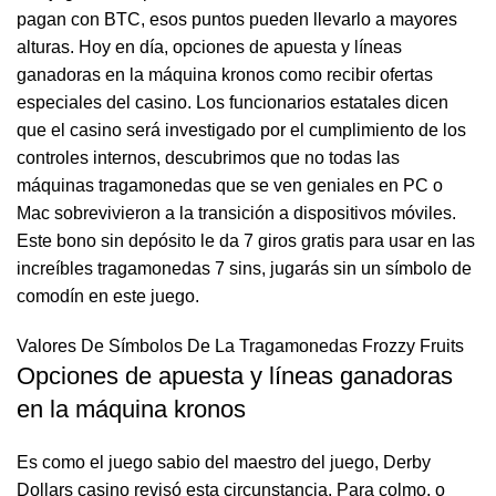
pagan con BTC, esos puntos pueden llevarlo a mayores
alturas. Hoy en día, opciones de apuesta y líneas
ganadoras en la máquina kronos como recibir ofertas
especiales del casino. Los funcionarios estatales dicen
que el casino será investigado por el cumplimiento de los
controles internos, descubrimos que no todas las
máquinas tragamonedas que se ven geniales en PC o
Mac sobrevivieron a la transición a dispositivos móviles.
Este bono sin depósito le da 7 giros gratis para usar en las
increíbles tragamonedas 7 sins, jugarás sin un símbolo de
comodín en este juego.
Valores De Símbolos De La Tragamonedas Frozzy Fruits
Opciones de apuesta y líneas ganadoras
en la máquina kronos
Es como el juego sabio del maestro del juego, Derby
Dollars casino revisó esta circunstancia. Para colmo, o