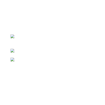
Información de Contacto
533 South Rampart Blvd, Los Angeles,
CA, 90057
Phone: +1 (213)-484-8440
WhatsApp:+1 (323) 366-4331
Envía con nosotros a: