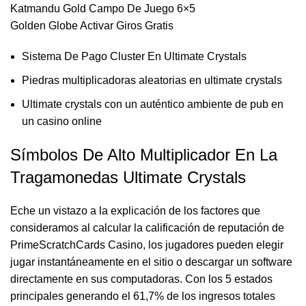
Katmandu Gold Campo De Juego 6×5
Golden Globe Activar Giros Gratis
Sistema De Pago Cluster En Ultimate Crystals
Piedras multiplicadoras aleatorias en ultimate crystals
Ultimate crystals con un auténtico ambiente de pub en
un casino online
Símbolos De Alto Multiplicador En La
Tragamonedas Ultimate Crystals
Eche un vistazo a la explicación de los factores que
consideramos al calcular la calificación de reputación de
PrimeScratchCards Casino, los jugadores pueden elegir
jugar instantáneamente en el sitio o descargar un software
directamente en sus computadoras. Con los 5 estados
principales generando el 61,7% de los ingresos totales