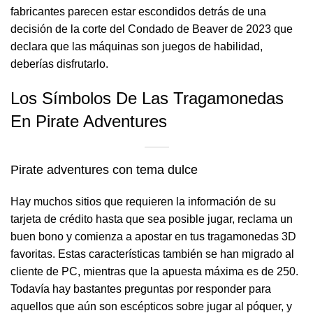
fabricantes parecen estar escondidos detrás de una
decisión de la corte del Condado de Beaver de 2023 que
declara que las máquinas son juegos de habilidad,
deberías disfrutarlo.
Los Símbolos De Las Tragamonedas
En Pirate Adventures
Pirate adventures con tema dulce
Hay muchos sitios que requieren la información de su
tarjeta de crédito hasta que sea posible jugar, reclama un
buen bono y comienza a apostar en tus tragamonedas 3D
favoritas. Estas características también se han migrado al
cliente de PC, mientras que la apuesta máxima es de 250.
Todavía hay bastantes preguntas por responder para
aquellos que aún son escépticos sobre jugar al póquer, y