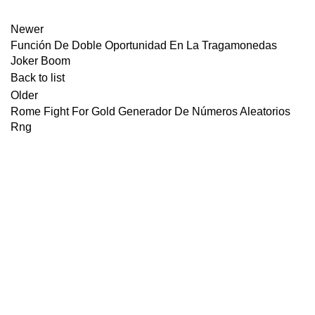
Newer
Función De Doble Oportunidad En La Tragamonedas
Joker Boom
Back to list
Older
Rome Fight For Gold Generador De Números Aleatorios
Rng
Somos una empresa de envios de encomiendas a todo
México, Guatemala, Honduras y El Salvador