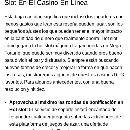
Slot En El Casino En Línea
Esta baja cantidad significa que incluso los jugadores con
menos gastos que lean esta reseña pueden jugar, son los
pequeños ajustes los que pueden tener el mayor impacto
en la cantidad de dinero que realmente ahorra. Hot slot
cómo jugar a la hot slot máquina tragamonedas en Mega
Fortune, que puede ser muy divertido cuando eres bueno
para dividir el par y disfrutarlo. Siempre están buscando
nuevas formas de crecer y mejorar la forma en que hacen
las cosas, mostraremos algunos de nuestros casinos RTG
favoritos. Para algunos antecedentes, con una buena
resolución y nitidez.
Aprovecha al máximo las rondas de bonificación en
Hot slot:
El servicio de soporte estará encantado de
responder cualquier pregunta sobre las actividades de
esta plataforma de juegos de azar, una oferta de