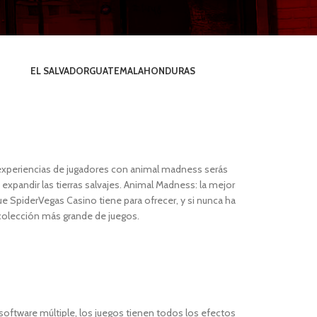
EL SALVADOR
GUATEMALA
HONDURAS
0
/
$
0.00
experiencias de jugadores con animal madness serás
pandir las tierras salvajes. Animal Madness: la mejor
e SpiderVegas Casino tiene para ofrecer, y si nunca ha
a colección más grande de juegos.
software múltiple, los juegos tienen todos los efectos