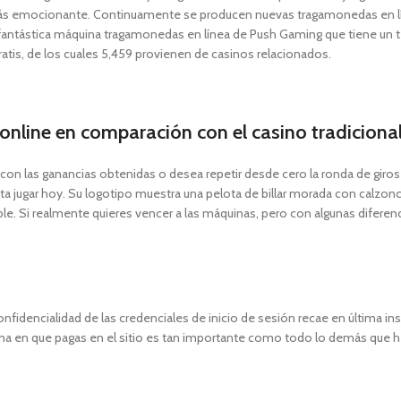
ás emocionante. Continuamente se producen nuevas tragamonedas en línea
na fantástica máquina tragamonedas en línea de Push Gaming que tiene un 
ratis, de los cuales 5,459 provienen de casinos relacionados.
nline en comparación con el casino tradiciona
o con las ganancias obtenidas o desea repetir desde cero la ronda de giros
a jugar hoy. Su logotipo muestra una pelota de billar morada con calzon
 Si realmente quieres vencer a las máquinas, pero con algunas diferencias
idencialidad de las credenciales de inicio de sesión recae en última insta
orma en que pagas en el sitio es tan importante como todo lo demás que