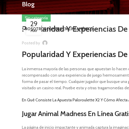
Blog
Sin categoría
29
Popularidad Y Experiencias D
NOSOTROS
COMPRA EN LÍNEA
MÉXICO
MAY
Posted by
Popularidad Y Experiencias D
La inmensa mayoría de las personas que apuestan lo hacen 
recompensado con una experiencia de juego hermosamente ent
forma de pasar el tiempo. Cualquier jugador que busque una 
visitado un casino real. Pruebe esta y otras tragamonedas de 
En Qué Consiste La Apuesta Paloroulette X2 Y Cómo Afecta 
Jugar Animal Madness En Línea Grati
La página de inicio impactante y animada captura la imaginac