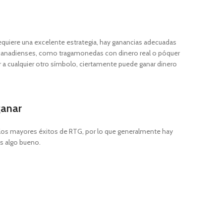
equiere una excelente estrategia, hay ganancias adecuadas
res canadienses, como tragamonedas con dinero real o póquer
 a cualquier otro símbolo, ciertamente puede ganar dinero
ganar
n los mayores éxitos de RTG, por lo que generalmente hay
es algo bueno.