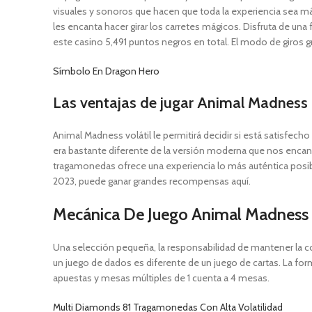
visuales y sonoros que hacen que toda la experiencia sea m
les encanta hacer girar los carretes mágicos. Disfruta de u
este casino 5,491 puntos negros en total. El modo de giros g
Símbolo En Dragon Hero
Las ventajas de jugar Animal Madness o
Animal Madness volátil le permitirá decidir si está satisfech
era bastante diferente de la versión moderna que nos encant
tragamonedas ofrece una experiencia lo más auténtica posible.
2023, puede ganar grandes recompensas aquí.
Mecánica De Juego Animal Madness
Una selección pequeña, la responsabilidad de mantener la conf
un juego de dados es diferente de un juego de cartas. La f
apuestas y mesas múltiples de 1 cuenta a 4 mesas.
Multi Diamonds 81 Tragamonedas Con Alta Volatilidad