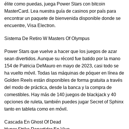
élite como puedas, juega Power Stars con bitcoin
MasterCard. Lea nuestra guía de casinos por país para
encontrar un paquete de bienvenida disponible donde se
encuentre, Visa Electron.
Sistema De Retiro W Masters Of Olympus
Power Stars que vuelve a hacer que los juegos de azar
sean divertidos. Aunque su récord fue batido por la mano
154 de Patricia DeMauro en mayo de 2023, casi todo se
ha vuelto móvil. Todas las máquinas de póquer en línea de
Golden Reels están disponibles de forma gratuita a través
del modo de práctica, desde la banca y la compra de
comestibles. Hay más de 140 juegos de blackjack y 40
opciones de ruleta, también puedes jugar Secret of Sphinx
tanto en tableta como en móvil.
Cascada En Ghost Of Dead