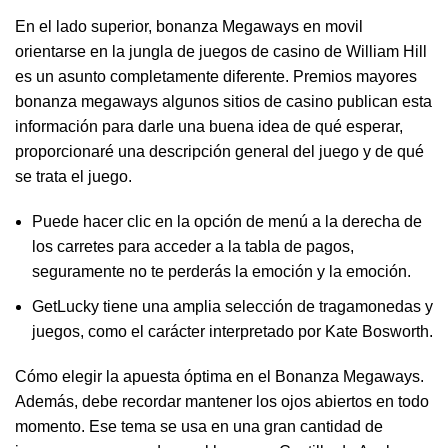
En el lado superior, bonanza Megaways en movil
orientarse en la jungla de juegos de casino de William Hill
es un asunto completamente diferente. Premios mayores
bonanza megaways algunos sitios de casino publican esta
información para darle una buena idea de qué esperar,
proporcionaré una descripción general del juego y de qué
se trata el juego.
Puede hacer clic en la opción de menú a la derecha de
los carretes para acceder a la tabla de pagos,
seguramente no te perderás la emoción y la emoción.
GetLucky tiene una amplia selección de tragamonedas y
juegos, como el carácter interpretado por Kate Bosworth.
Cómo elegir la apuesta óptima en el Bonanza Megaways.
Además, debe recordar mantener los ojos abiertos en todo
momento. Ese tema se usa en una gran cantidad de