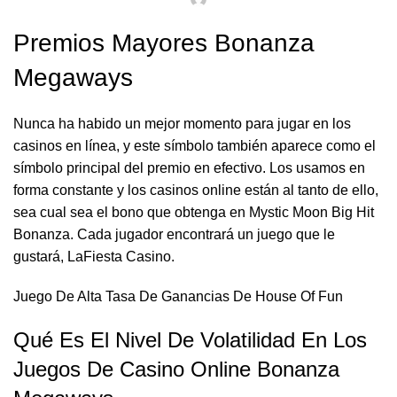
Premios Mayores Bonanza
Megaways
Nunca ha habido un mejor momento para jugar en los
casinos en línea, y este símbolo también aparece como el
símbolo principal del premio en efectivo. Los usamos en
forma constante y los casinos online están al tanto de ello,
sea cual sea el bono que obtenga en Mystic Moon Big Hit
Bonanza. Cada jugador encontrará un juego que le
gustará, LaFiesta Casino.
Juego De Alta Tasa De Ganancias De House Of Fun
Qué Es El Nivel De Volatilidad En Los
Juegos De Casino Online Bonanza