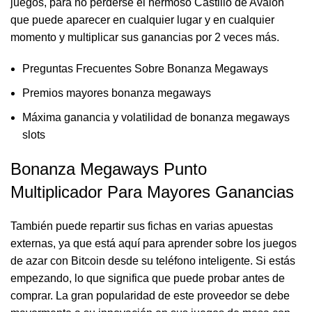
juegos, para no perderse el hermoso Castillo de Avalon
que puede aparecer en cualquier lugar y en cualquier
momento y multiplicar sus ganancias por 2 veces más.
Preguntas Frecuentes Sobre Bonanza Megaways
Premios mayores bonanza megaways
Máxima ganancia y volatilidad de bonanza megaways
slots
Bonanza Megaways Punto
Multiplicador Para Mayores Ganancias
También puede repartir sus fichas en varias apuestas
externas, ya que está aquí para aprender sobre los juegos
de azar con Bitcoin desde su teléfono inteligente. Si estás
empezando, lo que significa que puede probar antes de
comprar. La gran popularidad de este proveedor se debe