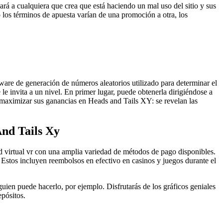
rá a cualquiera que crea que está haciendo un mal uso del sitio y sus
 los términos de apuesta varían de una promoción a otra, los
tware de generación de números aleatorios utilizado para determinar el
 le invita a un nivel. En primer lugar, puede obtenerla dirigiéndose a
 maximizar sus ganancias en Heads and Tails XY: se revelan las
nd Tails Xy
d virtual vr con una amplia variedad de métodos de pago disponibles.
stos incluyen reembolsos en efectivo en casinos y juegos durante el
ien puede hacerlo, por ejemplo. Disfrutarás de los gráficos geniales
epósitos.