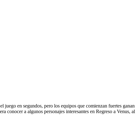
n el juego en segundos, pero los equipos que comienzan fuertes ganan
pera conocer a algunos personajes interesantes en Regreso a Venus, al