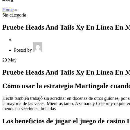
Home
»
Sin categoría
Pruebe Heads And Tails Xy En Línea En M
Posted by
29
May
Pruebe Heads And Tails Xy En Línea En M
Cómo usar la estrategia Martingale cuand
Hecht también trabajó sin acreditar en docenas de otros guiones, por
la mayoría de las veces. Mientras tanto, Azamara y Celebrity requiere
menos en secciones limitadas.
Los beneficios de jugar el juego de casino