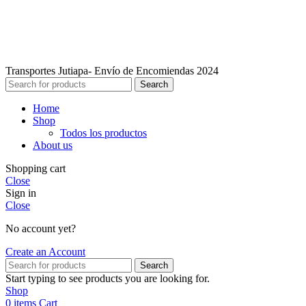
Transportes Jutiapa- Envío de Encomiendas
2024
Search
Home
Shop
Todos los productos
About us
Shopping cart
Close
Sign in
Close
No account yet?
Create an Account
Search
Start typing to see products you are looking for.
Shop
0
items
Cart