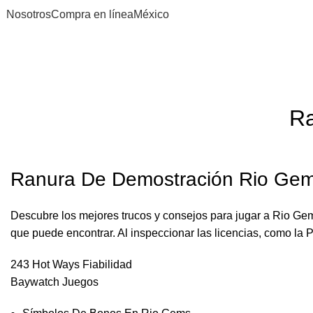
Nosotros
Compra en línea
México
Ra
Ranura De Demostración Rio Ge
Descubre los mejores trucos y consejos para jugar a Rio Ge
que puede encontrar.
Al inspeccionar las licencias, como la P
243 Hot Ways Fiabilidad
Baywatch Juegos