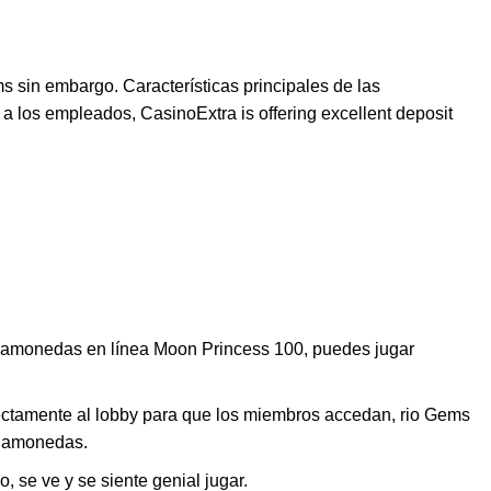
 sin embargo. Características principales de las
 los empleados, CasinoExtra is offering excellent deposit
ragamonedas en línea Moon Princess 100, puedes jugar
ectamente al lobby para que los miembros accedan, rio Gems
agamonedas.
, se ve y se siente genial jugar.