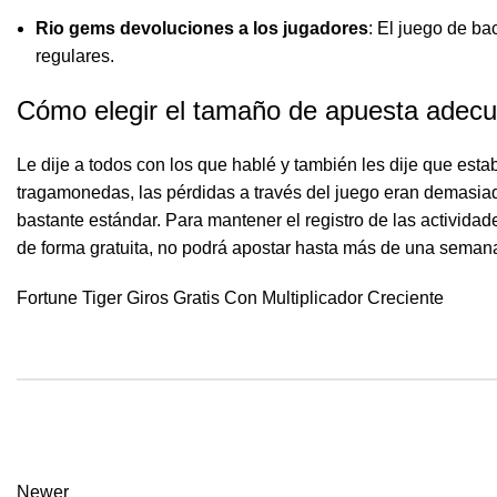
Rio gems devoluciones a los jugadores
: El juego de ba
regulares.
Cómo elegir el tamaño de apuesta adecu
Le dije a todos con los que hablé y también les dije que e
tragamonedas, las pérdidas a través del juego eran demasiad
bastante estándar. Para mantener el registro de las activida
de forma gratuita, no podrá apostar hasta más de una seman
Fortune Tiger Giros Gratis Con Multiplicador Creciente
Newer