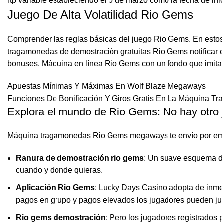
rtp variable estableciendo el 5 de marzo como la fecha de ini
Juego De Alta Volatilidad Rio Gems
Comprender las reglas básicas del juego Rio Gems. En estos 
tragamonedas de demostración gratuitas Rio Gems notificar e
bonuses. Máquina en línea Rio Gems con un fondo que imita
Apuestas Mínimas Y Máximas En Wolf Blaze Megaways
Funciones De Bonificación Y Giros Gratis En La Máquina T
Explora el mundo de Rio Gems: No hay otro 
Máquina tragamonedas Rio Gems megaways te envío por emai
Ranura de demostración rio gems
: Un suave esquema de
cuando y donde quieras.
Aplicación Rio Gems
: Lucky Days Casino adopta de inme
pagos en grupo y pagos elevados los jugadores pueden ju
Rio gems demostración
: Pero los jugadores registrados 