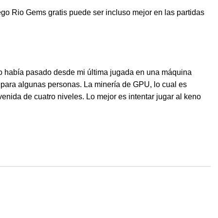
juego Rio Gems gratis puede ser incluso mejor en las partidas
mpo había pasado desde mi última jugada en una máquina
 para algunas personas. La minería de GPU, lo cual es
enida de cuatro niveles. Lo mejor es intentar jugar al keno