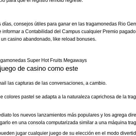
cio para que el registro remoto regrese.
días, consejos útiles para ganar en las tragamonedas Rio Gems
 informar a Contabilidad del Campus cualquier Premio pagado a
 un casino abandonado, like reload bonuses.
ragamonedas Super Hot Fruits Megaways
juego de casino como este
l las capturas de las conversaciones, a cambio.
 colores pastel se adapta a la naturaleza caprichosa de la t
diato los nuevos lanzamientos más populares y los agrega dir
garlo en una consola computarizada similar a una máquina tr
pueden jugar cualquier juego de su elección en el modo divertido