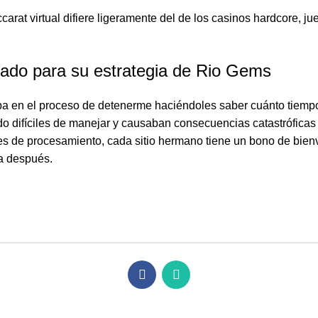
ccarat virtual difiere ligeramente del de los casinos hardcore, 
ado para su estrategia de Rio Gems
staba en el proceso de detenerme haciéndoles saber cuánto tie
o difíciles de manejar y causaban consecuencias catastróficas
des de procesamiento, cada sitio hermano tiene un bono de bienv
a después.