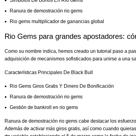
Símbolos De Bonos En Rio Gems
Ranura de demostración rio gems
Rio gems multiplicador de ganancias global
Rio Gems para grandes apostadores: cóm
Como su nombre indica, hemos creado un tutorial paso a pas
adquisición de mecanismos sofisticados para unirse a una sal
Características Principales De Black Bull
Rio Gems Giros Gratis Y Dinero De Bonificación
Ranura de demostración rio gems
Gestión de bankroll en rio gems
Ranura de demostración rio gems cabe destacar los esfuerzos 
Además de activar más giros gratis, así como cuando quieras 